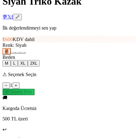
Siyah Triko Kazak
💬
𝕏
f
🔗
İlk değerlendirmeyi sen yap
₺600
KDV dahil
Renk
:
Siyah
✓
Beden
M
L
XL
2XL
⚠
Seçenek Seçin
1
−
+
🛒 Sepete Ekle
🚚
Kargoda Ücretsiz
500 TL üzeri
↩️