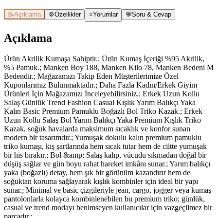
📝
Açıklama
⚙️
Özellikler
⭐
Yorumlar
💬
Soru & Cevap
Açıklama
Ürün Akrilik Kumaşa Sahiptir.; Ürün Kumaş İçeriği %95 Akrilik,
%5 Pamuk.; Manken Boy 188, Manken Kilo 78, Manken Bedeni M
Bedendir.; Mağazamızı Takip Eden Müşterilerimize Özel
Kuponlarımız Bulunmaktadır.; Daha Fazla Kadın/Erkek Giyim
Ürünleri İçin Mağazamızı İnceleyebilirsiniz.; Erkek Uzun Kollu
Salaş Günlük Trend Fashion Casual Kışlık Yarım Balıkçı Yaka
Kalın Basic Premium Pamuklu Boğazlı Bol Triko Kazak.; Erkek
Uzun Kollu Salaş Bol Yarım Balıkçı Yaka Premium Kışlık Triko
Kazak, soğuk havalarda maksimum sıcaklık ve konfor sunan
modern bir tasarımdır.; Yumuşak dokulu kalın premium pamuklu
triko kumaşı, kış şartlarında hem sıcak tutar hem de ciltte yumuşak
bir his bırakır.; Bol &amp; Salaş kalıp, vücudu sıkmadan doğal bir
düşüş sağlar ve gün boyu rahat hareket imkânı sunar.; Yarım balıkçı
yaka (boğazlı) detay, hem şık bir görünüm kazandırır hem de
soğuktan koruma sağlayarak kışlık kombinler için ideal bir yapı
sunar.; Minimal ve basic çizgileriyle jean, cargo, jogger veya kumaş
pantolonlarla kolayca kombinlenebilen bu premium triko; günlük,
casual ve trend modayı benimseyen kullanıcılar için vazgeçilmez bir
parçadır.;