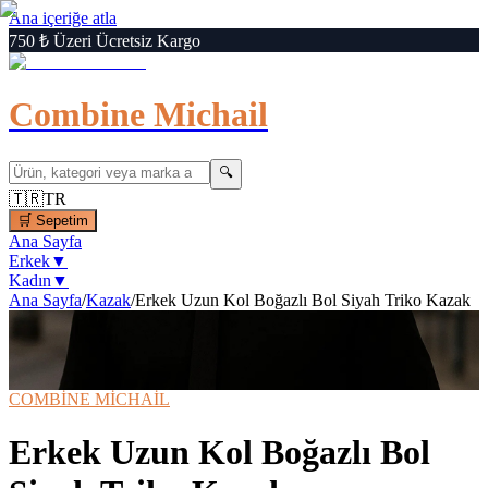
Ana içeriğe atla
750 ₺ Üzeri Ücretsiz Kargo
Combine Michail
🔍
🇹🇷
TR
🛒
Sepetim
Ana Sayfa
Erkek
▼
Kadın
▼
Ana Sayfa
/
Kazak
/
Erkek Uzun Kol Boğazlı Bol Siyah Triko Kazak
1
/
6
‹
›
🔍
Büyüt
📦 Kargo Bedava
⚡ Hızlı Teslimat
COMBİNE MİCHAİL
Erkek Uzun Kol Boğazlı Bol