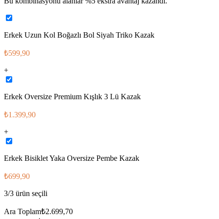
Bu kombinasyonu alanlar %
5
ekstra avantaj kazandı.
Erkek Uzun Kol Boğazlı Bol Siyah Triko Kazak
₺599,90
+
Erkek Oversize Premium Kışlık 3 Lü Kazak
₺1.399,90
+
Erkek Bisiklet Yaka Oversize Pembe Kazak
₺699,90
3
/
3
ürün seçili
Ara Toplam
₺2.699,70