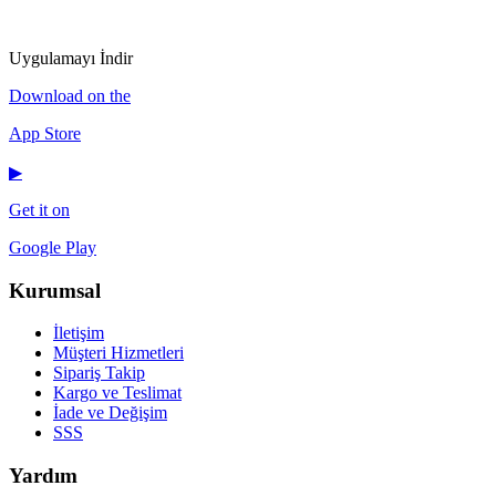
IG
f
𝕏
♪
▶
Uygulamayı İndir
Download on the
App Store
▶
Get it on
Google Play
Kurumsal
İletişim
Müşteri Hizmetleri
Sipariş Takip
Kargo ve Teslimat
İade ve Değişim
SSS
Yardım