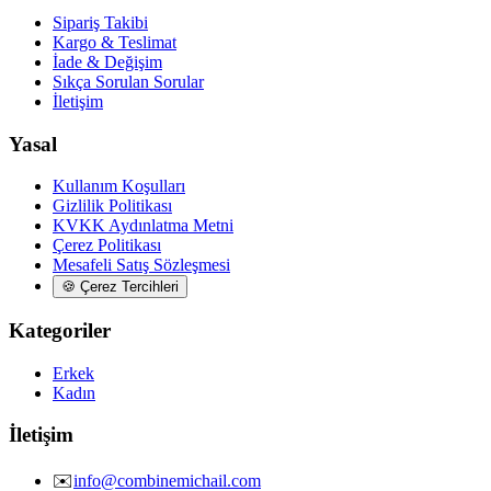
Sipariş Takibi
Kargo & Teslimat
İade & Değişim
Sıkça Sorulan Sorular
İletişim
Yasal
Kullanım Koşulları
Gizlilik Politikası
KVKK Aydınlatma Metni
Çerez Politikası
Mesafeli Satış Sözleşmesi
🍪
Çerez Tercihleri
Kategoriler
Erkek
Kadın
İletişim
✉️
info@combinemichail.com