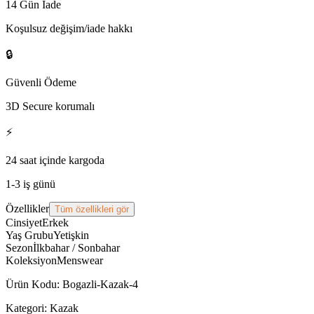
14 Gün İade
Koşulsuz değişim/iade hakkı
🔒
Güvenli Ödeme
3D Secure korumalı
⚡
24 saat içinde kargoda
1-3 iş günü
Özellikler
Tüm özellikleri gör
Cinsiyet
Erkek
Yaş Grubu
Yetişkin
Sezon
İlkbahar / Sonbahar
Koleksiyon
Menswear
Ürün Kodu
:
Bogazli-Kazak-4
Kategori:
Kazak