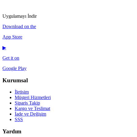
IG
f
𝕏
♪
▶
Uygulamayı İndir
Download on the
App Store
▶
Get it on
Google Play
Kurumsal
İletişim
Müşteri Hizmetleri
Sipariş Takip
Kargo ve Teslimat
İade ve Değişim
SSS
Yardım