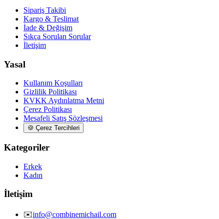
Sipariş Takibi
Kargo & Teslimat
İade & Değişim
Sıkça Sorulan Sorular
İletişim
Yasal
Kullanım Koşulları
Gizlilik Politikası
KVKK Aydınlatma Metni
Çerez Politikası
Mesafeli Satış Sözleşmesi
🍪
Çerez Tercihleri
Kategoriler
Erkek
Kadın
İletişim
✉️
info@combinemichail.com