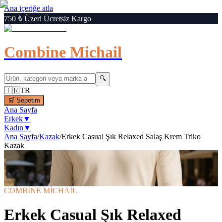
Ana içeriğe atla
750 ₺ Üzeri Ücretsiz Kargo
Combine Michail
🔍
🇹🇷
TR
🛒
Sepetim
Ana Sayfa
Erkek
▼
Kadın
▼
Ana Sayfa
/
Kazak
/
Erkek Casual Şık Relaxed Salaş Krem Triko
Kazak
1
/
6
‹
›
🔍
Büyüt
📦 Kargo Bedava
⚡ Hızlı Teslimat
COMBİNE MİCHAİL
Erkek Casual Şık Relaxed