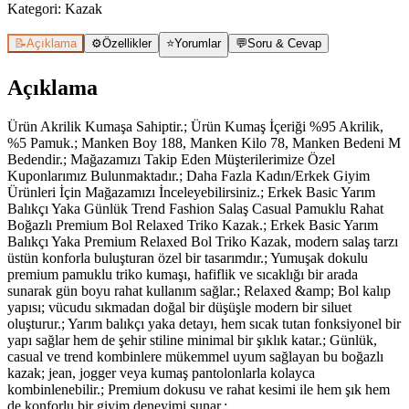
Kategori:
Kazak
📝
Açıklama
⚙️
Özellikler
⭐
Yorumlar
💬
Soru & Cevap
Açıklama
Ürün Akrilik Kumaşa Sahiptir.; Ürün Kumaş İçeriği %95 Akrilik,
%5 Pamuk.; Manken Boy 188, Manken Kilo 78, Manken Bedeni M
Bedendir.; Mağazamızı Takip Eden Müşterilerimize Özel
Kuponlarımız Bulunmaktadır.; Daha Fazla Kadın/Erkek Giyim
Ürünleri İçin Mağazamızı İnceleyebilirsiniz.; Erkek Basic Yarım
Balıkçı Yaka Günlük Trend Fashion Salaş Casual Pamuklu Rahat
Boğazlı Premium Bol Relaxed Triko Kazak.; Erkek Basic Yarım
Balıkçı Yaka Premium Relaxed Bol Triko Kazak, modern salaş tarzı
üstün konforla buluşturan özel bir tasarımdır.; Yumuşak dokulu
premium pamuklu triko kumaşı, hafiflik ve sıcaklığı bir arada
sunarak gün boyu rahat kullanım sağlar.; Relaxed &amp; Bol kalıp
yapısı; vücudu sıkmadan doğal bir düşüşle modern bir siluet
oluşturur.; Yarım balıkçı yaka detayı, hem sıcak tutan fonksiyonel bir
yapı sağlar hem de şehir stiline minimal bir şıklık katar.; Günlük,
casual ve trend kombinlere mükemmel uyum sağlayan bu boğazlı
kazak; jean, jogger veya kumaş pantolonlarla kolayca
kombinlenebilir.; Premium dokusu ve rahat kesimi ile hem şık hem
de konforlu bir giyim deneyimi sunar.;