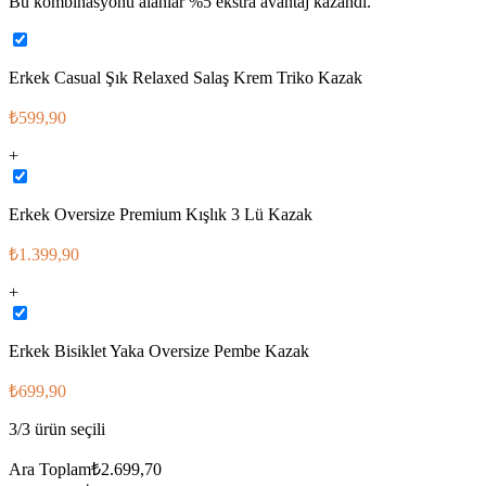
Bu kombinasyonu alanlar %
5
ekstra avantaj kazandı.
Erkek Casual Şık Relaxed Salaş Krem Triko Kazak
₺599,90
+
Erkek Oversize Premium Kışlık 3 Lü Kazak
₺1.399,90
+
Erkek Bisiklet Yaka Oversize Pembe Kazak
₺699,90
3
/
3
ürün seçili
Ara Toplam
₺2.699,70