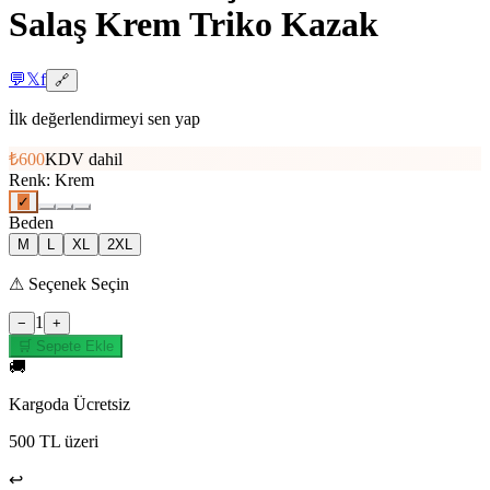
Salaş Krem Triko Kazak
💬
𝕏
f
🔗
İlk değerlendirmeyi sen yap
₺600
KDV dahil
Renk
:
Krem
✓
Beden
M
L
XL
2XL
⚠
Seçenek Seçin
1
−
+
🛒 Sepete Ekle
🚚
Kargoda Ücretsiz
500 TL üzeri
↩️