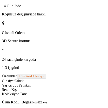
14 Gün İade
Koşulsuz değişim/iade hakkı
🔒
Güvenli Ödeme
3D Secure korumalı
⚡
24 saat içinde kargoda
1-3 iş günü
Özellikler
Tüm özellikleri gör
Cinsiyet
Erkek
Yaş Grubu
Yetişkin
Sezon
Kış
Koleksiyon
Care
Ürün Kodu
:
Bogazli-Kazak-2