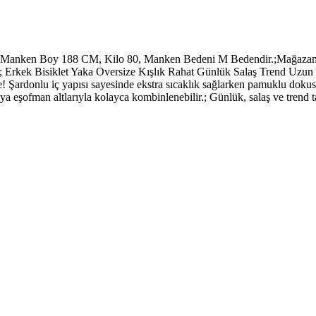
 Manken Boy 188 CM, Kilo 80, Manken Bedeni M Bedendir.;Mağazamız
z.; Erkek Bisiklet Yaka Oversize Kışlık Rahat Günlük Salaş Trend Uz
 Şardonlu iç yapısı sayesinde ekstra sıcaklık sağlarken pamuklu dokusu
ya eşofman altlarıyla kolayca kombinlenebilir.; Günlük, salaş ve trend 