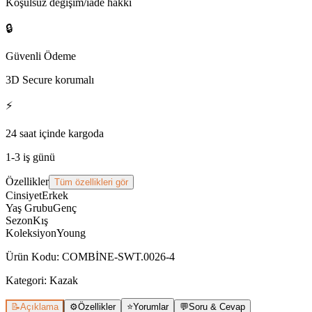
Koşulsuz değişim/iade hakkı
🔒
Güvenli Ödeme
3D Secure korumalı
⚡
24 saat içinde kargoda
1-3 iş günü
Özellikler
Tüm özellikleri gör
Cinsiyet
Erkek
Yaş Grubu
Genç
Sezon
Kış
Koleksiyon
Young
Ürün Kodu
:
COMBİNE-SWT.0026-4
Kategori:
Kazak
📝
Açıklama
⚙️
Özellikler
⭐
Yorumlar
💬
Soru & Cevap