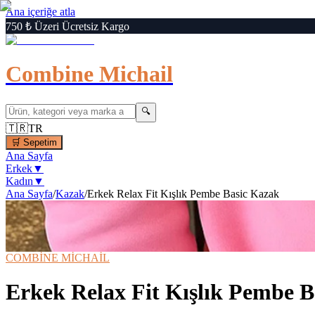
Ana içeriğe atla
750 ₺ Üzeri Ücretsiz Kargo
Combine Michail
🔍
🇹🇷
TR
🛒
Sepetim
Ana Sayfa
Erkek
▼
Kadın
▼
Ana Sayfa
/
Kazak
/
Erkek Relax Fit Kışlık Pembe Basic Kazak
1
/
6
‹
›
🔍
Büyüt
📦 Kargo Bedava
⚡ Hızlı Teslimat
COMBİNE MİCHAİL
Erkek Relax Fit Kışlık Pembe 