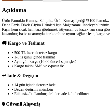
Açıklama
Ürün Pamuklu Kumaşa Sahiptir.; Ürün Kumaş İçeriği %100 Pamuk.;
Daha Fazla Erkek Giyim Ürünleri İçin Mağazamızı İnceleyebilirsini
Kışın hem sıcak hem tarz görünmek istiyorsan bu kazak tam sana göre!
kazandırır, basic tasarımıyla her kombine uyum sağlar.; Jean, kargo ve
🚚
Kargo ve Teslimat
• 500 TL üzeri ücretsiz kargo
• 1-3 iş günü içinde teslimat
• Aynı gün kargo (16:00 öncesi siparişler)
• Kargo takibi SMS ve e-posta ile
↩️
İade & Değişim
• 14 gün içinde ücretsiz iade
• Beden değişimi mümkün
• Etiketsiz / kullanılmış ürünler iade kabul edilmez
🔒
Güvenli Alışveriş