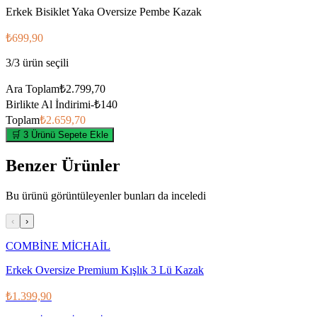
Erkek Bisiklet Yaka Oversize Pembe Kazak
₺699,90
3
/
3
ürün seçili
Ara Toplam
₺2.799,70
Birlikte Al İndirimi
-
₺140
Toplam
₺2.659,70
🛒 3 Ürünü Sepete Ekle
Benzer Ürünler
Bu ürünü görüntüleyenler bunları da inceledi
‹
›
COMBİNE MİCHAİL
Erkek Oversize Premium Kışlık 3 Lü Kazak
₺1.399,90