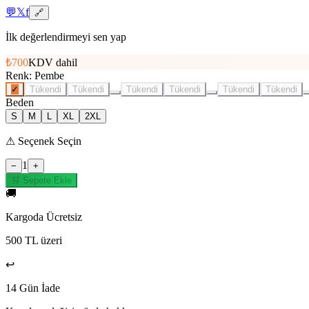
💬
𝕏
f
🔗
İlk değerlendirmeyi sen yap
₺700
KDV dahil
Renk
:
Pembe
✓
Tükendi
Tükendi
Tükendi
Tükendi
Tükendi
Tükendi
Beden
S
M
L
XL
2XL
⚠
Seçenek Seçin
1
−
+
🛒 Sepete Ekle
🚚
Kargoda Ücretsiz
500 TL üzeri
↩️
14 Gün İade