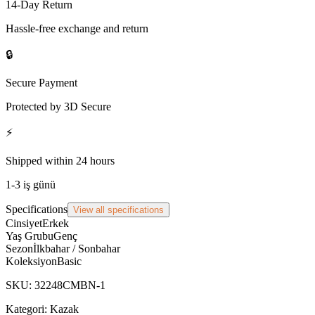
14-Day Return
Hassle-free exchange and return
🔒
Secure Payment
Protected by 3D Secure
⚡
Shipped within 24 hours
1-3 iş günü
Specifications
View all specifications
Cinsiyet
Erkek
Yaş Grubu
Genç
Sezon
İlkbahar / Sonbahar
Koleksiyon
Basic
SKU
:
32248CMBN-1
Kategori:
Kazak