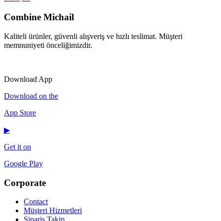
Combine Michail
Kaliteli ürünler, güvenli alışveriş ve hızlı teslimat. Müşteri
memnuniyeti önceliğimizdir.
IG
f
𝕏
♪
▶
Download App
Download on the
App Store
▶
Get it on
Google Play
Corporate
Contact
Müşteri Hizmetleri
Sipariş Takip