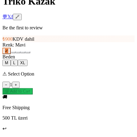
Triko Kazak
💬
𝕏
f
🔗
Be the first to review
₺900
KDV dahil
Renk
:
Mavi
✓
Beden
M
L
XL
⚠
Select Option
1
−
+
🛒 Add to Cart
🚚
Free Shipping
500 TL üzeri
↩️