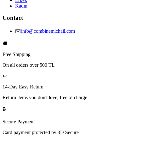
Erkek
Kadın
Contact
✉️
info@combinemichail.com
🚚
Free Shipping
On all orders over 500 TL
↩️
14-Day Easy Return
Return items you don't love, free of charge
🔒
Secure Payment
Card payment protected by 3D Secure