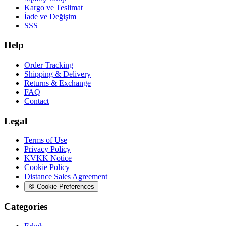
Kargo ve Teslimat
İade ve Değişim
SSS
Help
Order Tracking
Shipping & Delivery
Returns & Exchange
FAQ
Contact
Legal
Terms of Use
Privacy Policy
KVKK Notice
Cookie Policy
Distance Sales Agreement
🍪
Cookie Preferences
Categories