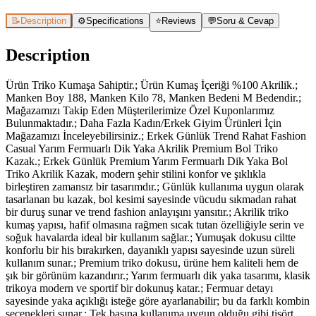
📝
Description
⚙️
Specifications
⭐
Reviews
💬
Soru & Cevap
Description
Ürün Triko Kumaşa Sahiptir.; Ürün Kumaş İçeriği %100 Akrilik.;
Manken Boy 188, Manken Kilo 78, Manken Bedeni M Bedendir.;
Mağazamızı Takip Eden Müşterilerimize Özel Kuponlarımız
Bulunmaktadır.; Daha Fazla Kadın/Erkek Giyim Ürünleri İçin
Mağazamızı İnceleyebilirsiniz.; Erkek Günlük Trend Rahat Fashion
Casual Yarım Fermuarlı Dik Yaka Akrilik Premium Bol Triko
Kazak.; Erkek Günlük Premium Yarım Fermuarlı Dik Yaka Bol
Triko Akrilik Kazak, modern şehir stilini konfor ve şıklıkla
birleştiren zamansız bir tasarımdır.; Günlük kullanıma uygun olarak
tasarlanan bu kazak, bol kesimi sayesinde vücudu sıkmadan rahat
bir duruş sunar ve trend fashion anlayışını yansıtır.; Akrilik triko
kumaş yapısı, hafif olmasına rağmen sıcak tutan özelliğiyle serin ve
soğuk havalarda ideal bir kullanım sağlar.; Yumuşak dokusu ciltte
konforlu bir his bırakırken, dayanıklı yapısı sayesinde uzun süreli
kullanım sunar.; Premium triko dokusu, ürüne hem kaliteli hem de
şık bir görünüm kazandırır.; Yarım fermuarlı dik yaka tasarımı, klasik
trikoya modern ve sportif bir dokunuş katar.; Fermuar detayı
sayesinde yaka açıklığı isteğe göre ayarlanabilir; bu da farklı kombin
seçenekleri sunar.; Tek başına kullanıma uygun olduğu gibi tişört