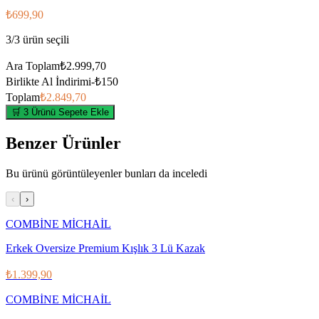
₺699,90
3
/
3
ürün seçili
Ara Toplam
₺2.999,70
Birlikte Al İndirimi
-
₺150
Toplam
₺2.849,70
🛒 3 Ürünü Sepete Ekle
Benzer Ürünler
Bu ürünü görüntüleyenler bunları da inceledi
‹
›
COMBİNE MİCHAİL
Erkek Oversize Premium Kışlık 3 Lü Kazak
₺1.399,90
COMBİNE MİCHAİL