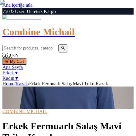
Ana içeriğe atla
750 ₺ Üzeri Ücretsiz Kargo
Combine Michail
🔍
🇬🇧
EN
🛒
My Cart
Ana Sayfa
Erkek
▼
Kadın
▼
Home
/
Kazak
/
Erkek Fermuarlı Salaş Mavi Triko Kazak
1
/
6
‹
›
🔍
Büyüt
📦 Kargo Bedava
⚡ Hızlı Teslimat
COMBİNE MİCHAİL
Erkek Fermuarlı Salaş Mavi