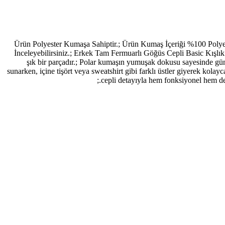
Ürün Polyester Kumaşa Sahiptir.; Ürün Kumaş İçeriği %100 Poly
İnceleyebilirsiniz.; Erkek Tam Fermuarlı Göğüs Cepli Basic Kışlı
şık bir parçadır.; Polar kumaşın yumuşak dokusu sayesinde gün b
sunarken, içine tişört veya sweatshirt gibi farklı üstler giyerek kol
cepli detayıyla hem fonksiyonel hem de