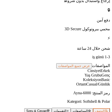
إرجاع واستبدال بدون شروط
🔒
دفع آمن
محمي ببروتوكول 3D Secure
⚡
شحن خلال 24 ساعة
1-3 iş günü
المواصفات
عرض جميع المواصفات
Cinsiyet
Erkek
Yaş Grubu
Genç
Koleksiyon
Basic
Ortam
Casual/Günlük
رمز المنتج
:
Ayna-6000
Kategori:
Softshell & Polar
📝
الوصف
⚙️
المواصفات
⭐
التقييمات
💬
Soru & Cevap