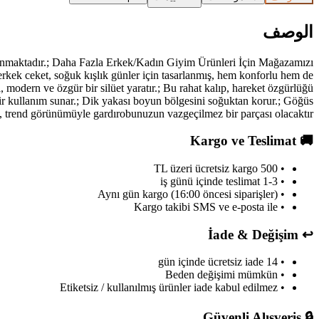
الوصف
nmaktadır.; Daha Fazla Erkek/Kadın Giyim Ürünleri İçin Mağazamızı
kek ceket, soğuk kışlık günler için tasarlanmış, hem konforlu hem de
 modern ve özgür bir silüet yaratır.; Bu rahat kalıp, hareket özgürlüğü
 bir kullanım sunar.; Dik yakası boyun bölgesini soğuktan korur.; Göğüs
, trend görünümüyle gardırobunuzun vazgeçilmez bir parçası olacaktır.;
Kargo ve Teslimat
🚚
• 500 TL üzeri ücretsiz kargo
• 1-3 iş günü içinde teslimat
• Aynı gün kargo (16:00 öncesi siparişler)
• Kargo takibi SMS ve e-posta ile
İade & Değişim
↩️
• 14 gün içinde ücretsiz iade
• Beden değişimi mümkün
• Etiketsiz / kullanılmış ürünler iade kabul edilmez
Güvenli Alışveriş
🔒