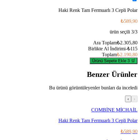
Haki Renk Tam Fermuarlı 3 Cepli Polar
₺589,90
ürün seçili
3
/
3
Ara Toplam
₺2.305,80
Birlikte Al İndirimi
-
₺115
Toplam
₺2.190,80
🛒 3 Ürünü Sepete Ekle
Benzer Ürünler
Bu ürünü görüntüleyenler bunları da inceledi
›
‹
COMBİNE MİCHAİL
Haki Renk Tam Fermuarlı 3 Cepli Polar
₺589,90