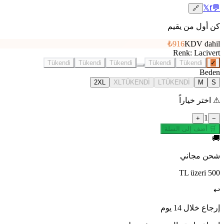
𝕏
f
💬
🔗
كن أول من يقيم
₺916
KDV dahil
Renk
:
Lacivert
Tükendi
Tükendi
Tükendi
Tükendi
Tükendi
✓
Beden
2XL
XL
TÜKENDİ
L
TÜKENDİ
M
S
⚠
اختر خياراً
1
+
−
🛒 أضف إلى السلة
🚚
شحن مجاني
500 TL üzeri
↩️
إرجاع خلال 14 يوم