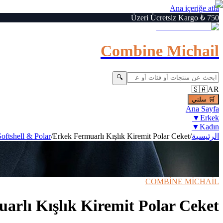
Ana içeriğe atla
750 ₺ Üzeri Ücretsiz Kargo
Combine Michail
🔍
🇸🇦
AR
🛒
سلتي
Ana Sayfa
▼
Erkek
▼
Kadın
الرئيسية
/
Erkek Fermuarlı Kışlık Kiremit Polar Ceket
/
Softshell & Polar
6
/
1
Büyüt
🔍
›
‹
⚡ Hızlı Teslimat
📦 Kargo Bedava
COMBİNE MİCHAİL
arlı Kışlık Kiremit Polar Ceket