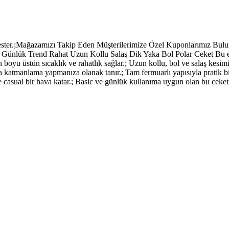
ester.;Mağazamızı Takip Eden Müşterilerimize Özel Kuponlarımız Bulu
k Günlük Trend Rahat Uzun Kollu Salaş Dik Yaka Bol Polar Ceket Bu er
oyu üstün sıcaklık ve rahatlık sağlar.; Uzun kollu, bol ve salaş kesimi,
ayca katmanlama yapmanıza olanak tanır.; Tam fermuarlı yapısıyla pratik
 casual bir hava katar.; Basic ve günlük kullanıma uygun olan bu ceket