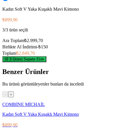
Kadın Soft V Yaka Kuşaklı Mavi Kimono
₺899,90
3
/
3
ürün seçili
Ara Toplam
₺2.999,70
Birlikte Al İndirimi
-
₺150
Toplam
₺2.849,70
🛒 3 Ürünü Sepete Ekle
Benzer Ürünler
Bu ürünü görüntüleyenler bunları da inceledi
‹
›
COMBİNE MİCHAİL
Kadın Soft V Yaka Kuşaklı Mavi Kimono
₺899,90