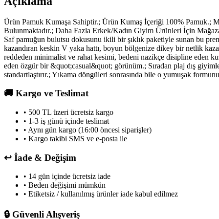
Açıklama
Ürün Pamuk Kumaşa Sahiptir.; Ürün Kumaş İçeriği 100% Pamuk.; 
Bulunmaktadır.; Daha Fazla Erkek/Kadın Giyim Ürünleri İçin Mağaza
Saf pamuğun bulutsu dokusunu ikili bir şıklık paketiyle sunan bu prem
kazandıran keskin V yaka hattı, boyun bölgenize dikey bir netlik kazand
reddeden minimalist ve rahat kesimi, bedeni nazikçe disipline eden kuşa
eden özgür bir &quot;casual&quot; görünüm.; Sıradan plaj dış giyimler
standartlaştırır.; Yıkama döngüleri sonrasında bile o yumuşak formunu v
🚚
Kargo ve Teslimat
• 500 TL üzeri ücretsiz kargo
• 1-3 iş günü içinde teslimat
• Aynı gün kargo (16:00 öncesi siparişler)
• Kargo takibi SMS ve e-posta ile
↩️
İade & Değişim
• 14 gün içinde ücretsiz iade
• Beden değişimi mümkün
• Etiketsiz / kullanılmış ürünler iade kabul edilmez
🔒
Güvenli Alışveriş