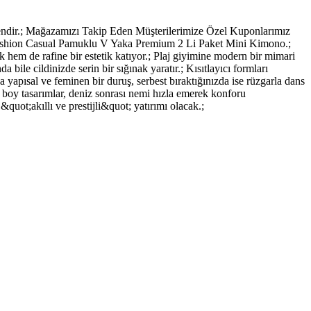
r.; Mağazamızı Takip Eden Müşterilerimize Özel Kuponlarımız
 Fashion Casual Pamuklu V Yaka Premium 2 Li Paket Mini Kimono.;
hem de rafine bir estetik katıyor.; Plaj giyimine modern bir mimari
bile cildinizde serin bir sığınak yaratır.; Kısıtlayıcı formları
a yapısal ve feminen bir duruş, serbest bıraktığınızda ise rüzgarla dans
 boy tasarımlar, deniz sonrası nemi hızla emerek konforu
quot;akıllı ve prestijli&quot; yatırımı olacak.;