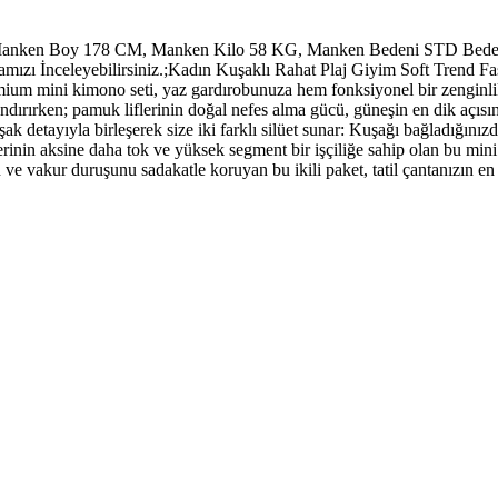
Manken Boy 178 CM, Manken Kilo 58 KG, Manken Bedeni STD Bedendi
mızı İnceleyebilirsiniz.;Kadın Kuşaklı Rahat Plaj Giyim Soft Trend
ium mini kimono seti, yaz gardırobunuza hem fonksiyonel bir zenginlik 
ırırken; pamuk liflerinin doğal nefes alma gücü, güneşin en dik açısında 
k detayıyla birleşerek size iki farklı silüet sunar: Kuşağı bağladığınızd
inin aksine daha tok ve yüksek segment bir işçiliğe sahip olan bu mini
e vakur duruşunu sadakatle koruyan bu ikili paket, tatil çantanızın en &