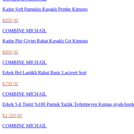
Kadın Soft Pamuklu Kuşaklı Pembe Kimono
₺899,90
COMBİNE MİCHAİL
Kadın Plaj Giyim Rahat Kuşaklı Gri Kimono
₺899,90
COMBİNE MİCHAİL
Erkek Bel Lastikli Rahat Basic Lacivert Şort
₺799,90
COMBİNE MİCHAİL
Erkek 5-li Tişört %100 Pamuk Yazlık Terletmeyen Kumaş siyah-bordo
₺1.599,90
COMBİNE MİCHAİL