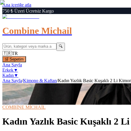
Ana içeriğe atla
750 ₺ Üzeri Ücretsiz Kargo
Combine Michail
🔍
🇹🇷
TR
🛒
Sepetim
Ana Sayfa
Erkek
▼
Kadın
▼
Ana Sayfa
/
Kimono & Kaftan
/
Kadın Yazlık Basic Kuşaklı 2 Li Kimo
1
/
7
‹
›
🔍
Büyüt
📦 Kargo Bedava
⚡ Hızlı Teslimat
COMBİNE MİCHAİL
Kadın Yazlık Basic Kuşaklı 2 L