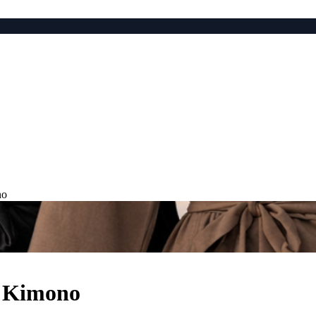
no
i Kimono