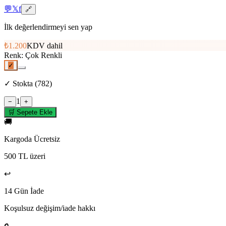
💬
𝕏
f
🔗
İlk değerlendirmeyi sen yap
₺1.200
KDV dahil
Renk
:
Çok Renkli
✓
✓
Stokta
(
782
)
1
−
+
🛒 Sepete Ekle
🚚
Kargoda Ücretsiz
500 TL üzeri
↩️
14 Gün İade
Koşulsuz değişim/iade hakkı