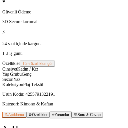
🔒
Güvenli Ödeme
3D Secure korumalı
⚡
24 saat içinde kargoda
1-3 iş günü
Özellikler
Tüm özellikleri gör
Cinsiyet
Kadın / Kız
Yaş Grubu
Genç
Sezon
Yaz
Koleksiyon
Plaj Tekstil
Ürün Kodu
:
4255791322191
Kategori:
Kimono & Kaftan
📝
Açıklama
⚙️
Özellikler
⭐
Yorumlar
💬
Soru & Cevap