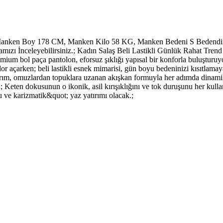
anken Boy 178 CM, Manken Kilo 58 KG, Manken Bedeni S Bedendir.;
zı İnceleyebilirsiniz.; Kadın Salaş Beli Lastikli Günlük Rahat Trend
ium bol paça pantolon, eforsuz şıklığı yapısal bir konforla buluşturuyo
idor açarken; beli lastikli esnek mimarisi, gün boyu bedeninizi kısıtlam
arım, omuzlardan topuklara uzanan akışkan formuyla her adımda dinamik bi
ir.; Keten dokusunun o ikonik, asil kırışıklığını ve tok duruşunu her kul
 ve karizmatik&quot; yaz yatırımı olacak.;