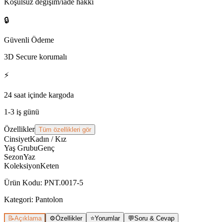
Koşulsuz değişim/iade hakkı
🔒
Güvenli Ödeme
3D Secure korumalı
⚡
24 saat içinde kargoda
1-3 iş günü
Özellikler
Tüm özellikleri gör
Cinsiyet
Kadın / Kız
Yaş Grubu
Genç
Sezon
Yaz
Koleksiyon
Keten
Ürün Kodu
:
PNT.0017-5
Kategori:
Pantolon
📝
Açıklama
⚙️
Özellikler
⭐
Yorumlar
💬
Soru & Cevap