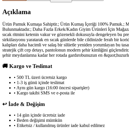
Açıklama
Ürün Pamuk Kumaşa Sahiptir.; Ürün Kumaş İçeriği 100% Pamuk.; M
Bulunmaktadır.; Daha Fazla Erkek/Kadın Giyim Ürünleri İçin Mağazamı
sıcak ritmini ketenin vakur ve gözenekli dokusuyla dengeleyen bu prem
sirkülasyonu yaratarak en sıcak günlerde bile cildinizde ferah bir kor
kalıpları daha hacimli ve salaş bir silüetle yeniden yorumlayan bu tas
stratejik çift cep detayı, pantolonun modern şehir kimliğini güçlendir
şehir meydanlarına kadar her rotada gardırobunuzun en &quot;huzurlu
🚚
Kargo ve Teslimat
• 500 TL üzeri ücretsiz kargo
• 1-3 iş günü içinde teslimat
• Aynı gün kargo (16:00 öncesi siparişler)
• Kargo takibi SMS ve e-posta ile
↩️
İade & Değişim
• 14 gün içinde ücretsiz iade
• Beden değişimi mümkün
• Etiketsiz / kullanılmış ürünler iade kabul edilmez