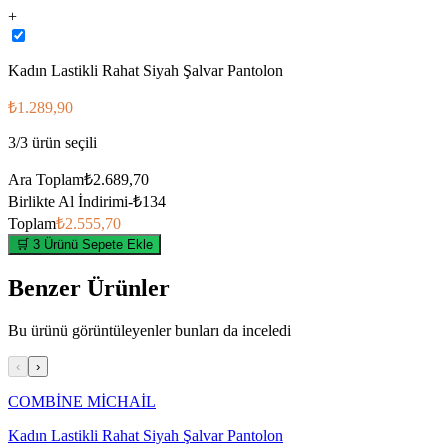
+
Kadın Lastikli Rahat Siyah Şalvar Pantolon
₺1.289,90
3
/
3
ürün seçili
Ara Toplam
₺2.689,70
Birlikte Al İndirimi
-
₺134
Toplam
₺2.555,70
🛒 3 Ürünü Sepete Ekle
Benzer Ürünler
Bu ürünü görüntüleyenler bunları da inceledi
‹
›
COMBİNE MİCHAİL
Kadın Lastikli Rahat Siyah Şalvar Pantolon