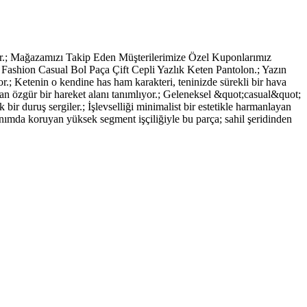
 Mağazamızı Takip Eden Müşterilerimize Özel Kuponlarımız
 Fashion Casual Bol Paça Çift Cepli Yazlık Keten Pantolon.; Yazın
r.; Ketenin o kendine has ham karakteri, teninizde sürekli bir hava
ayan özgür bir hareket alanı tanımlıyor.; Geleneksel &quot;casual&quot;
r duruş sergiler.; İşlevselliği minimalist bir estetikle harmanlayan
lanımda koruyan yüksek segment işçiliğiyle bu parça; sahil şeridinden