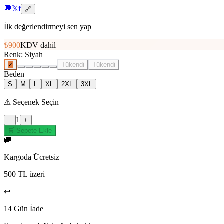
💬
𝕏
f
🔗
İlk değerlendirmeyi sen yap
₺900
KDV dahil
Renk
:
Siyah
✓
Tükendi
Tükendi
Beden
S
M
L
XL
2XL
3XL
⚠
Seçenek Seçin
1
−
+
🛒 Sepete Ekle
🚚
Kargoda Ücretsiz
500 TL üzeri
↩️
14 Gün İade