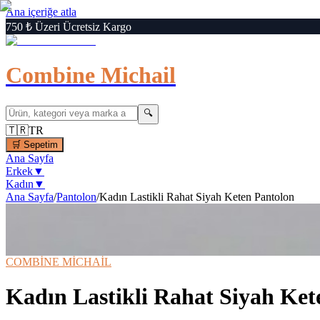
Ana içeriğe atla
750 ₺ Üzeri Ücretsiz Kargo
Combine Michail
🔍
🇹🇷
TR
🛒
Sepetim
Ana Sayfa
Erkek
▼
Kadın
▼
Ana Sayfa
/
Pantolon
/
Kadın Lastikli Rahat Siyah Keten Pantolon
1
/
7
‹
›
🔍
Büyüt
📦 Kargo Bedava
⚡ Hızlı Teslimat
COMBİNE MİCHAİL
Kadın Lastikli Rahat Siyah Ket