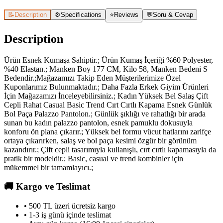
📝
Description
⚙️
Specifications
⭐
Reviews
💬
Soru & Cevap
Description
Ürün Esnek Kumaşa Sahiptir.; Ürün Kumaş İçeriği %60 Polyester,
%40 Elastan.; Manken Boy 177 CM, Kilo 58, Manken Bedeni S
Bedendir.;Mağazamızı Takip Eden Müşterilerimize Özel
Kuponlarımız Bulunmaktadır.; Daha Fazla Erkek Giyim Ürünleri
İçin Mağazamızı İnceleyebilirsiniz.; Kadın Yüksek Bel Salaş Çift
Cepli Rahat Casual Basic Trend Cırt Cırtlı Kapama Esnek Günlük
Bol Paça Palazzo Pantolon.; Günlük şıklığı ve rahatlığı bir arada
sunan bu kadın palazzo pantolon, esnek pamuklu dokusuyla
konforu ön plana çıkarır.; Yüksek bel formu vücut hatlarını zarifçe
ortaya çıkarırken, salaş ve bol paça kesimi özgür bir görünüm
kazandırır.; Çift cepli tasarımıyla kullanışlı, cırt cırtlı kapamasıyla da
pratik bir modeldir.; Basic, casual ve trend kombinler için
mükemmel bir tamamlayıcı.;
🚚
Kargo ve Teslimat
• 500 TL üzeri ücretsiz kargo
• 1-3 iş günü içinde teslimat