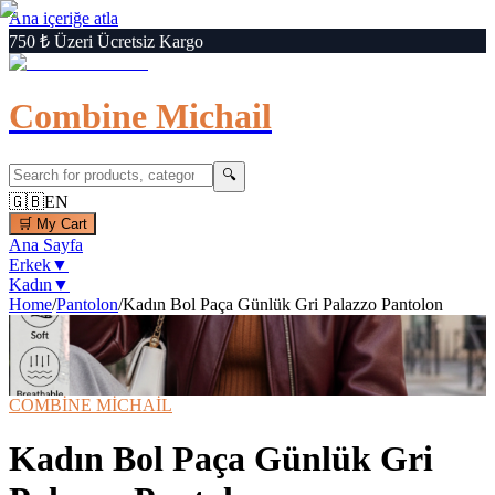
Ana içeriğe atla
750 ₺ Üzeri Ücretsiz Kargo
Combine Michail
🔍
🇬🇧
EN
🛒
My Cart
Ana Sayfa
Erkek
▼
Kadın
▼
Home
/
Pantolon
/
Kadın Bol Paça Günlük Gri Palazzo Pantolon
1
/
6
‹
›
🔍
Büyüt
📦 Kargo Bedava
⚡ Hızlı Teslimat
COMBİNE MİCHAİL
Kadın Bol Paça Günlük Gri