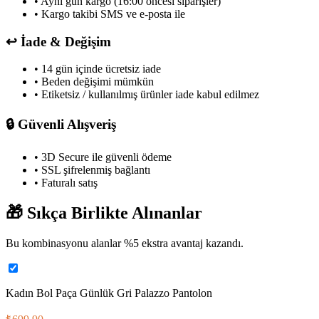
• Aynı gün kargo (16:00 öncesi siparişler)
• Kargo takibi SMS ve e-posta ile
↩️
İade & Değişim
• 14 gün içinde ücretsiz iade
• Beden değişimi mümkün
• Etiketsiz / kullanılmış ürünler iade kabul edilmez
🔒
Güvenli Alışveriş
• 3D Secure ile güvenli ödeme
• SSL şifrelenmiş bağlantı
• Faturalı satış
🎁
Sıkça Birlikte Alınanlar
Bu kombinasyonu alanlar %
5
ekstra avantaj kazandı.
Kadın Bol Paça Günlük Gri Palazzo Pantolon