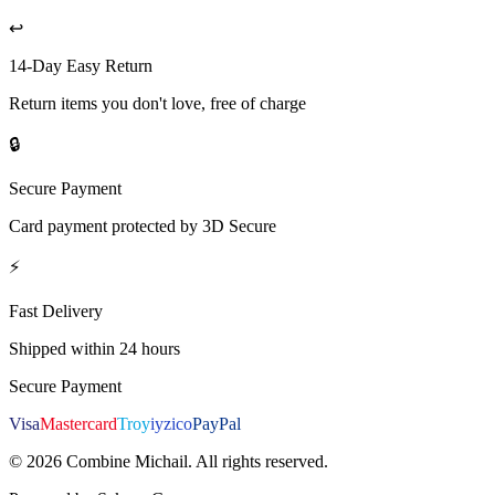
↩️
14-Day Easy Return
Return items you don't love, free of charge
🔒
Secure Payment
Card payment protected by 3D Secure
⚡
Fast Delivery
Shipped within 24 hours
Secure Payment
Visa
Mastercard
Troy
iyzico
PayPal
©
2026
Combine Michail
.
All rights reserved.