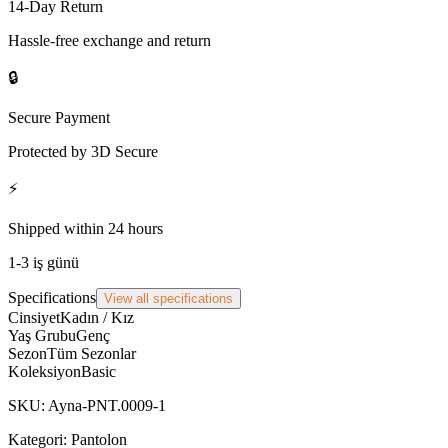
14-Day Return
Hassle-free exchange and return
🔒
Secure Payment
Protected by 3D Secure
⚡
Shipped within 24 hours
1-3 iş günü
Specifications
View all specifications
Cinsiyet
Kadın / Kız
Yaş Grubu
Genç
Sezon
Tüm Sezonlar
Koleksiyon
Basic
SKU
:
Ayna-PNT.0009-1
Kategori:
Pantolon