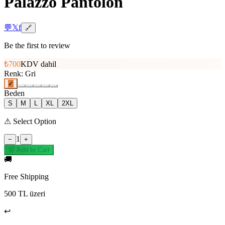
Palazzo Pantolon
💬
𝕏
f
🔗
Be the first to review
₺700
KDV dahil
Renk
:
Gri
✓
Beden
S
M
L
XL
2XL
⚠
Select Option
1
−
+
🛒 Add to Cart
🚚
Free Shipping
500 TL üzeri
↩️