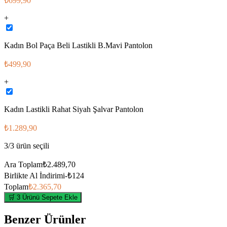
₺699,90
+
Kadın Bol Paça Beli Lastikli B.Mavi Pantolon
₺499,90
+
Kadın Lastikli Rahat Siyah Şalvar Pantolon
₺1.289,90
3
/
3
ürün seçili
Ara Toplam
₺2.489,70
Birlikte Al İndirimi
-
₺124
Toplam
₺2.365,70
🛒 3 Ürünü Sepete Ekle
Benzer Ürünler