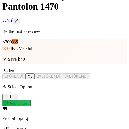
Pantolon 1470
💬
𝕏
f
🔗
Be the first to review
₺700
%
6
₺660
KDV dahil
💰
Save ₺40
Beden
L
TÜKENDİ
XL
2XL
TÜKENDİ
3XL
TÜKENDİ
⚠
Select Option
1
−
+
🛒 Add to Cart
🚚
Free Shipping
500 TL üzeri