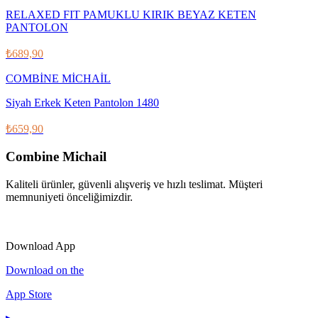
RELAXED FIT PAMUKLU KIRIK BEYAZ KETEN
PANTOLON
₺689,90
COMBİNE MİCHAİL
Siyah Erkek Keten Pantolon 1480
₺659,90
Combine Michail
Kaliteli ürünler, güvenli alışveriş ve hızlı teslimat. Müşteri
memnuniyeti önceliğimizdir.
IG
f
𝕏
♪
▶
Download App
Download on the
App Store