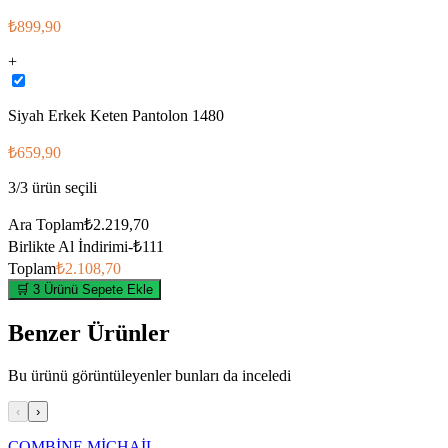
₺899,90
+
Siyah Erkek Keten Pantolon 1480
₺659,90
3
/
3
ürün seçili
Ara Toplam
₺2.219,70
Birlikte Al İndirimi
-
₺111
Toplam
₺2.108,70
🛒 3 Ürünü Sepete Ekle
Benzer Ürünler
Bu ürünü görüntüleyenler bunları da inceledi
‹
›
COMBİNE MİCHAİL