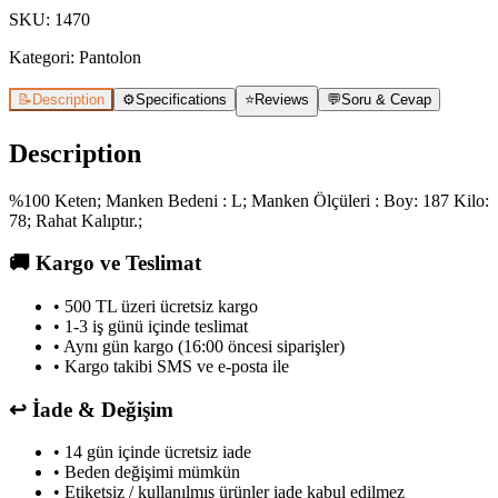
SKU
:
1470
Kategori:
Pantolon
📝
Description
⚙️
Specifications
⭐
Reviews
💬
Soru & Cevap
Description
%100 Keten; Manken Bedeni : L; Manken Ölçüleri : Boy: 187 Kilo:
78; Rahat Kalıptır.;
🚚
Kargo ve Teslimat
• 500 TL üzeri ücretsiz kargo
• 1-3 iş günü içinde teslimat
• Aynı gün kargo (16:00 öncesi siparişler)
• Kargo takibi SMS ve e-posta ile
↩️
İade & Değişim
• 14 gün içinde ücretsiz iade
• Beden değişimi mümkün
• Etiketsiz / kullanılmış ürünler iade kabul edilmez