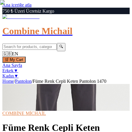
Ana içeriğe atla
750 ₺ Üzeri Ücretsiz Kargo
Combine Michail
🔍
🇬🇧
EN
🛒
My Cart
Ana Sayfa
Erkek
▼
Kadın
▼
Home
/
Pantolon
/
Füme Renk Cepli Keten Pantolon 1470
1
/
6
‹
›
🔍
Büyüt
📦 Kargo Bedava
⚡ Hızlı Teslimat
🛒 Sepette %
6
İndirim
Sepette Uygulanacak
COMBİNE MİCHAİL
Füme Renk Cepli Keten