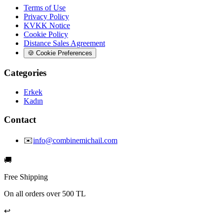
Terms of Use
Privacy Policy
KVKK Notice
Cookie Policy
Distance Sales Agreement
🍪
Cookie Preferences
Categories
Erkek
Kadın
Contact
✉️
info@combinemichail.com
🚚
Free Shipping
On all orders over 500 TL
↩️