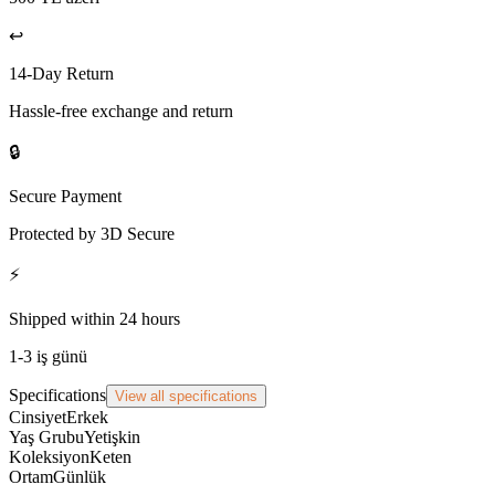
↩️
14-Day Return
Hassle-free exchange and return
🔒
Secure Payment
Protected by 3D Secure
⚡
Shipped within 24 hours
1-3 iş günü
Specifications
View all specifications
Cinsiyet
Erkek
Yaş Grubu
Yetişkin
Koleksiyon
Keten
Ortam
Günlük