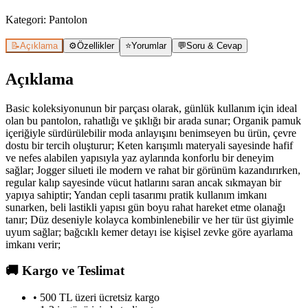
Kategori:
Pantolon
📝
Açıklama
⚙️
Özellikler
⭐
Yorumlar
💬
Soru & Cevap
Açıklama
Basic koleksiyonunun bir parçası olarak, günlük kullanım için ideal
olan bu pantolon, rahatlığı ve şıklığı bir arada sunar; Organik pamuk
içeriğiyle sürdürülebilir moda anlayışını benimseyen bu ürün, çevre
dostu bir tercih oluşturur; Keten karışımlı materyali sayesinde hafif
ve nefes alabilen yapısıyla yaz aylarında konforlu bir deneyim
sağlar; Jogger silueti ile modern ve rahat bir görünüm kazandırırken,
regular kalıp sayesinde vücut hatlarını saran ancak sıkmayan bir
yapıya sahiptir; Yandan cepli tasarımı pratik kullanım imkanı
sunarken, beli lastikli yapısı gün boyu rahat hareket etme olanağı
tanır; Düz deseniyle kolayca kombinlenebilir ve her tür üst giyimle
uyum sağlar; bağcıklı kemer detayı ise kişisel zevke göre ayarlama
imkanı verir;
🚚
Kargo ve Teslimat
• 500 TL üzeri ücretsiz kargo