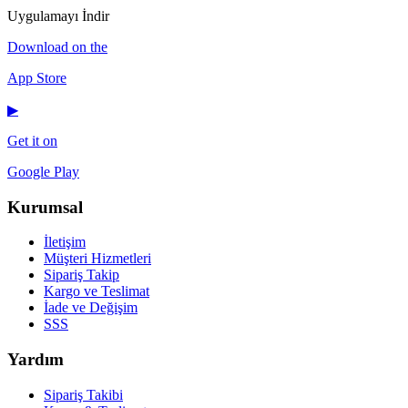
Uygulamayı İndir
Download on the
App Store
▶
Get it on
Google Play
Kurumsal
İletişim
Müşteri Hizmetleri
Sipariş Takip
Kargo ve Teslimat
İade ve Değişim
SSS
Yardım
Sipariş Takibi