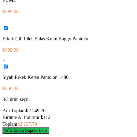
FÜME
₺689,90
+
Erkek Çift Pileli Salaş Krem Baggy Pantolon
₺899,90
+
Siyah Erkek Keten Pantolon 1480
₺659,90
3
/
3
ürün seçili
Ara Toplam
₺2.249,70
Birlikte Al İndirimi
-
₺112
Toplam
₺2.137,70
🛒 3 Ürünü Sepete Ekle