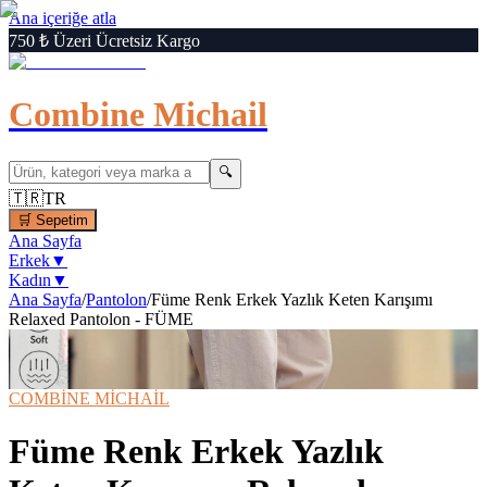
Ana içeriğe atla
750 ₺ Üzeri Ücretsiz Kargo
Combine Michail
🔍
🇹🇷
TR
🛒
Sepetim
Ana Sayfa
Erkek
▼
Kadın
▼
Ana Sayfa
/
Pantolon
/
Füme Renk Erkek Yazlık Keten Karışımı
Relaxed Pantolon - FÜME
1
/
1
🔍
Büyüt
📦 Kargo Bedava
⚡ Hızlı Teslimat
COMBİNE MİCHAİL
Füme Renk Erkek Yazlık