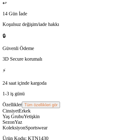
↩️
14 Gün İade
Koşulsuz değişim/iade hakkı
🔒
Güvenli Ödeme
3D Secure korumalı
⚡
24 saat içinde kargoda
1-3 iş günü
Özellikler
Tüm özellikleri gör
Cinsiyet
Erkek
Yaş Grubu
Yetişkin
Sezon
Yaz
Koleksiyon
Sportswear
Ürün Kodu
:
KTN1430