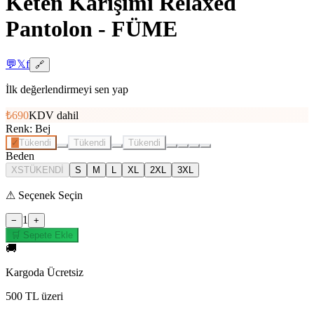
Keten Karışımı Relaxed
Pantolon - FÜME
💬
𝕏
f
🔗
İlk değerlendirmeyi sen yap
₺690
KDV dahil
Renk
:
Bej
✓
Tükendi
Tükendi
Tükendi
Beden
XS
TÜKENDİ
S
M
L
XL
2XL
3XL
⚠
Seçenek Seçin
1
−
+
🛒 Sepete Ekle
🚚
Kargoda Ücretsiz
500 TL üzeri