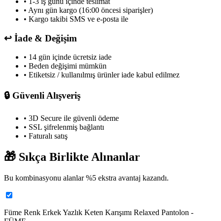
• 1-3 iş günü içinde teslimat
• Aynı gün kargo (16:00 öncesi siparişler)
• Kargo takibi SMS ve e-posta ile
↩️
İade & Değişim
• 14 gün içinde ücretsiz iade
• Beden değişimi mümkün
• Etiketsiz / kullanılmış ürünler iade kabul edilmez
🔒
Güvenli Alışveriş
• 3D Secure ile güvenli ödeme
• SSL şifrelenmiş bağlantı
• Faturalı satış
🎁
Sıkça Birlikte Alınanlar
Bu kombinasyonu alanlar %
5
ekstra avantaj kazandı.
Füme Renk Erkek Yazlık Keten Karışımı Relaxed Pantolon -