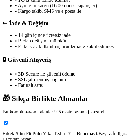
• Aynı gün kargo (16:00 öncesi siparişler)
• Kargo takibi SMS ve e-posta ile
↩️
İade & Değişim
• 14 gün içinde ücretsiz iade
• Beden değişimi mümkün
• Etiketsiz / kullanılmış ürünler iade kabul edilmez
🔒
Güvenli Alışveriş
• 3D Secure ile güvenli ödeme
• SSL şifrelenmiş bağlantı
• Faturalı satış
🎁
Sıkça Birlikte Alınanlar
Bu kombinasyonu alanlar %
5
ekstra avantaj kazandı.
Erkek Slim Fit Polo Yaka T-shirt 5'Li Bebemavi-Beyaz-İndigo-
Lacivert-Siyah