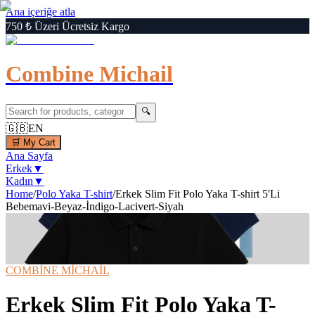
Ana içeriğe atla
750 ₺ Üzeri Ücretsiz Kargo
Combine Michail
🔍
🇬🇧
EN
🛒
My Cart
Ana Sayfa
Erkek
▼
Kadın
▼
Home
/
Polo Yaka T-shirt
/
Erkek Slim Fit Polo Yaka T-shirt 5'Li
Bebemavi-Beyaz-İndigo-Lacivert-Siyah
1
/
6
‹
›
🔍
Büyüt
📦 Kargo Bedava
⚡ Hızlı Teslimat
COMBİNE MİCHAİL
Erkek Slim Fit Polo Yaka T-