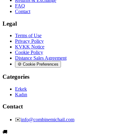
Returns & Exchange
FAQ
Contact
Legal
Terms of Use
Privacy Policy
KVKK Notice
Cookie Policy
Distance Sales Agreement
🍪
Cookie Preferences
Categories
Erkek
Kadın
Contact
✉️
info@combinemichail.com
🚚