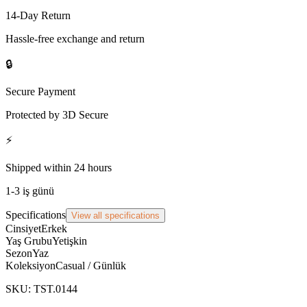
14-Day Return
Hassle-free exchange and return
🔒
Secure Payment
Protected by 3D Secure
⚡
Shipped within 24 hours
1-3 iş günü
Specifications
View all specifications
Cinsiyet
Erkek
Yaş Grubu
Yetişkin
Sezon
Yaz
Koleksiyon
Casual / Günlük
SKU
:
TST.0144