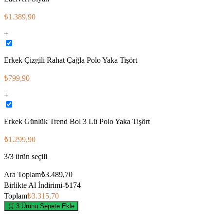
₺1.389,90
+
Erkek Çizgili Rahat Çağla Polo Yaka Tişört
₺799,90
+
Erkek Günlük Trend Bol 3 Lü Polo Yaka Tişört
₺1.299,90
3
/
3
ürün seçili
Ara Toplam
₺3.489,70
Birlikte Al İndirimi
-
₺174
Toplam
₺3.315,70
🛒 3 Ürünü Sepete Ekle