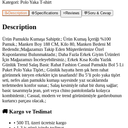
Kategori:
Polo Yaka T-shirt
📝
Description
⚙️
Specifications
⭐
Reviews
💬
Soru & Cevap
Description
Ürün Pamuklu Kumaşa Sahiptir.; Ürün Kumaş İçeriği %100
Pamuk.; Manken Boy 188 CM, Kilo 80, Manken Bedeni M
Bedendir.;Mağazamızı Takip Eden Müşterilerimize Özel
Kuponlarımız Bulunmaktadır.; Daha Fazla Erkek Giyim Ürünleri
İçin Mağazamızı İnceleyebilirsiniz.; Erkek Kısa Kollu Yazlık
Günlük Trend Salaş Basic Rahat Fashion Casual Pamuklu Bol 5 Li
Paket Polo Yaka Tişört.; Günlük hayatta hem şık hem rahat
görünmek isteyen erkekler için tasarlandı! Bu 5’li polo yaka tişört
seti, nefes alan pamuklu kumaşı sayesinde yaz sıcaklarında
terletmeden konfor sunar.; Salaş kesimiyle rahat bir duruş sağlar;
basic tasarımıyla jean, şort veya chino pantolonlarla kolayca
kombinlenir.; Casual, modern ve trend görünümüyle gardırobunun
kurtarıcı parçası olacak.;
🚚
Kargo ve Teslimat
• 500 TL üzeri ücretsiz kargo
• 1-3 iş günü içinde teslimat