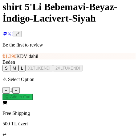
shirt 5'Li Bebemavi-Beyaz-
İndigo-Lacivert-Siyah
💬
𝕏
f
🔗
Be the first to review
₺1.390
KDV dahil
Beden
S
M
L
XL
TÜKENDİ
2XL
TÜKENDİ
⚠
Select Option
1
−
+
🛒 Add to Cart
🚚
Free Shipping
500 TL üzeri
↩️