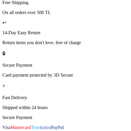
Free Shipping
On all orders over 500 TL
↩️
14-Day Easy Return
Return items you don't love, free of charge
🔒
Secure Payment
Card payment protected by 3D Secure
⚡
Fast Delivery
Shipped within 24 hours
Secure Payment
Visa
Mastercard
Troy
iyzico
PayPal