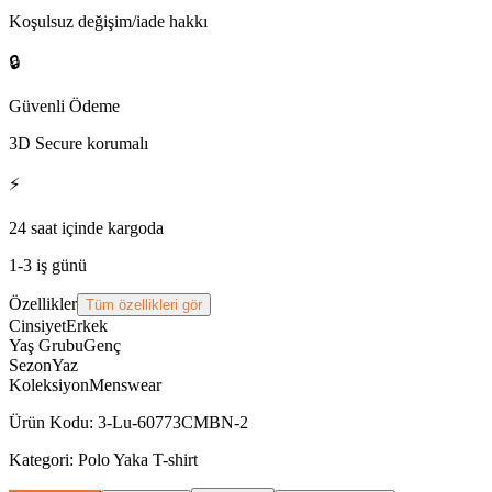
Koşulsuz değişim/iade hakkı
🔒
Güvenli Ödeme
3D Secure korumalı
⚡
24 saat içinde kargoda
1-3 iş günü
Özellikler
Tüm özellikleri gör
Cinsiyet
Erkek
Yaş Grubu
Genç
Sezon
Yaz
Koleksiyon
Menswear
Ürün Kodu
:
3-Lu-60773CMBN-2
Kategori:
Polo Yaka T-shirt