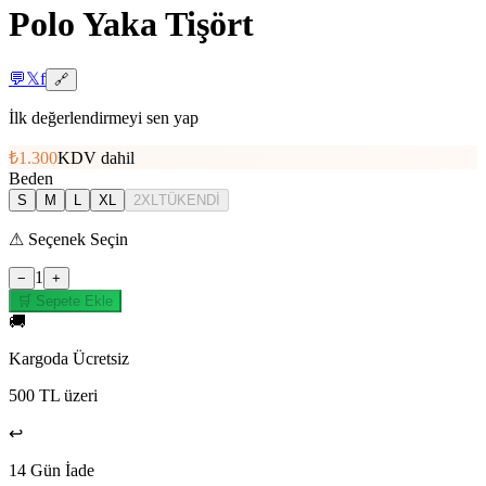
Polo Yaka Tişört
💬
𝕏
f
🔗
İlk değerlendirmeyi sen yap
₺1.300
KDV dahil
Beden
S
M
L
XL
2XL
TÜKENDİ
⚠
Seçenek Seçin
1
−
+
🛒 Sepete Ekle
🚚
Kargoda Ücretsiz
500 TL üzeri
↩️
14 Gün İade