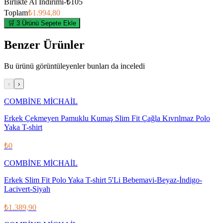
Birlikte Al İndirimi
-
₺105
Toplam
₺1.994,80
🛒 3 Ürünü Sepete Ekle
Benzer Ürünler
Bu ürünü görüntüleyenler bunları da inceledi
‹
›
COMBİNE MİCHAİL
Erkek Çekmeyen Pamuklu Kumaş Slim Fit Çağla Kıvrılmaz Polo
Yaka T-shirt
₺0
COMBİNE MİCHAİL
Erkek Slim Fit Polo Yaka T-shirt 5'Li Bebemavi-Beyaz-İndigo-
Lacivert-Siyah
₺1.389,90