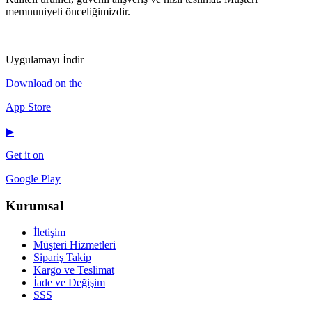
memnuniyeti önceliğimizdir.
IG
f
𝕏
♪
▶
Uygulamayı İndir
Download on the
App Store
▶
Get it on
Google Play
Kurumsal
İletişim
Müşteri Hizmetleri
Sipariş Takip
Kargo ve Teslimat
İade ve Değişim
SSS