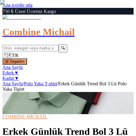
Ana içeriğe atla
750 ₺ Üzeri Ücretsiz Kargo
Combine Michail
🔍
🇹🇷
TR
🛒
Sepetim
Ana Sayfa
Erkek
▼
Kadın
▼
Ana Sayfa
/
Polo Yaka T-shirt
/
Erkek Günlük Trend Bol 3 Lü Polo
Yaka Tişört
1
/
7
‹
›
🔍
Büyüt
📦 Kargo Bedava
⚡ Hızlı Teslimat
COMBİNE MİCHAİL
Erkek Günlük Trend Bol 3 Lü