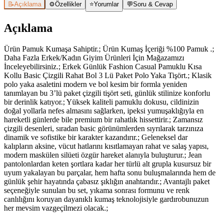
📝
Açıklama
⚙️
Özellikler
⭐
Yorumlar
💬
Soru & Cevap
Açıklama
Ürün Pamuk Kumaşa Sahiptir.; Ürün Kumaş İçeriği %100 Pamuk .;
Daha Fazla Erkek/Kadın Giyim Ürünleri İçin Mağazamızı
İnceleyebilirsiniz.; Erkek Günlük Fashion Casual Pamuklu Kısa
Kollu Basic Çizgili Rahat Bol 3 Lü Paket Polo Yaka Tişört.; Klasik
polo yaka asaletini modern ve bol kesim bir formla yeniden
tanımlayan bu 3’lü paket çizgili tişört seti, günlük stilinize konforlu
bir derinlik katıyor.; Yüksek kaliteli pamuklu dokusu, cildinizin
doğal yollarla nefes almasını sağlarken, ipeksi yumuşaklığıyla en
hareketli günlerde bile premium bir rahatlık hissettirir.; Zamansız
çizgili desenleri, sıradan basic görünümlerden sıyrılarak tarzınıza
dinamik ve sofistike bir karakter kazandırır.; Geleneksel dar
kalıpların aksine, vücut hatlarını kısıtlamayan rahat ve salaş yapısı,
modern maskülen silüeti özgür hareket alanıyla buluşturur.; Jean
pantolonlardan keten şortlara kadar her türlü alt grupla kusursuz bir
uyum yakalayan bu parçalar, hem hafta sonu buluşmalarında hem de
günlük şehir hayatında çabasız şıklığın anahtarıdır.; Avantajlı paket
seçeneğiyle sunulan bu set, yıkama sonrası formunu ve renk
canlılığını koruyan dayanıklı kumaş teknolojisiyle gardırobunuzun
her mevsim vazgeçilmezi olacak.;