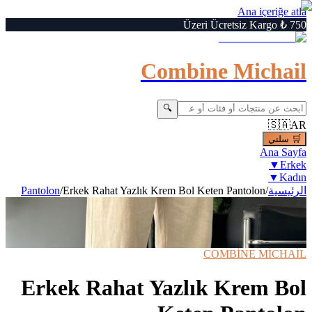
Ana içeriğe atla
750 ₺ Üzeri Ücretsiz Kargo
Combine Michail
🔍
🇸🇦
AR
🛒
سلتي
Ana Sayfa
▼
Erkek
▼
Kadın
الرئيسية
/
Erkek Rahat Yazlık Krem Bol Keten Pantolon
/
Pantolon
6
/
1
Büyüt
🔍
›
‹
⚡ Hızlı Teslimat
📦 Kargo Bedava
COMBİNE MİCHAİL
Erkek Rahat Yazlık Krem Bol