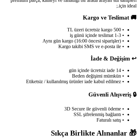
premium parça, kaliteyi ve rahatlığı bir arada arayan stil sahipleri
için ideal.;
Kargo ve Teslimat
🚚
• 500 TL üzeri ücretsiz kargo
• 1-3 iş günü içinde teslimat
• Aynı gün kargo (16:00 öncesi siparişler)
• Kargo takibi SMS ve e-posta ile
İade & Değişim
↩️
• 14 gün içinde ücretsiz iade
• Beden değişimi mümkün
• Etiketsiz / kullanılmış ürünler iade kabul edilmez
Güvenli Alışveriş
🔒
• 3D Secure ile güvenli ödeme
• SSL şifrelenmiş bağlantı
• Faturalı satış
Sıkça Birlikte Alınanlar
🎁