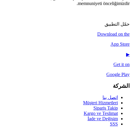
memnuniyeti önceliğimizdir.
▶
♪
IG
f
𝕏
حمّل التطبيق
Download on the
App Store
▶
Get it on
Google Play
الشركة
اتصل بنا
Müşteri Hizmetleri
Sipariş Takip
Kargo ve Teslimat
İade ve Değişim
SSS