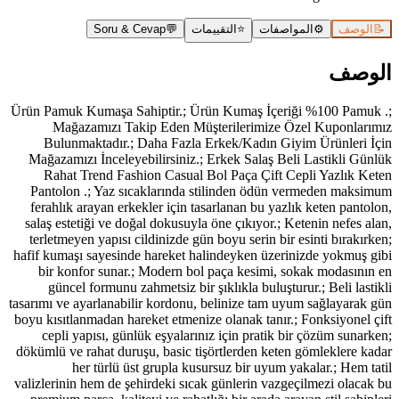
📝
الوصف
⚙️
المواصفات
⭐
التقييمات
💬
Soru & Cevap
الوصف
Ürün Pamuk Kumaşa Sahiptir.; Ürün Kumaş İçeriği %100 Pamuk .;
Mağazamızı Takip Eden Müşterilerimize Özel Kuponlarımız
Bulunmaktadır.; Daha Fazla Erkek/Kadın Giyim Ürünleri İçin
Mağazamızı İnceleyebilirsiniz.; Erkek Salaş Beli Lastikli Günlük
Rahat Trend Fashion Casual Bol Paça Çift Cepli Yazlık Keten
Pantolon .; Yaz sıcaklarında stilinden ödün vermeden maksimum
ferahlık arayan erkekler için tasarlanan bu yazlık keten pantolon,
salaş estetiği ve doğal dokusuyla öne çıkıyor.; Ketenin nefes alan,
terletmeyen yapısı cildinizde gün boyu serin bir esinti bırakırken;
hafif kumaşı sayesinde hareket halindeyken üzerinizde yokmuş gibi
bir konfor sunar.; Modern bol paça kesimi, sokak modasının en
güncel formunu zahmetsiz bir şıklıkla buluşturur.; Beli lastikli
tasarımı ve ayarlanabilir kordonu, belinize tam uyum sağlayarak gün
boyu kısıtlanmadan hareket etmenize olanak tanır.; Fonksiyonel çift
cepli yapısı, günlük eşyalarınız için pratik bir çözüm sunarken;
dökümlü ve rahat duruşu, basic tişörtlerden keten gömleklere kadar
her türlü üst grupla kusursuz bir uyum yakalar.; Hem tatil
valizlerinin hem de şehirdeki sıcak günlerin vazgeçilmezi olacak bu