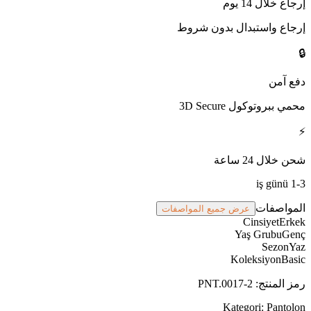
إرجاع خلال 14 يوم
إرجاع واستبدال بدون شروط
🔒
دفع آمن
محمي ببروتوكول 3D Secure
⚡
شحن خلال 24 ساعة
1-3 iş günü
المواصفات
عرض جميع المواصفات
Cinsiyet
Erkek
Yaş Grubu
Genç
Sezon
Yaz
Koleksiyon
Basic
رمز المنتج
:
PNT.0017-2
Kategori:
Pantolon