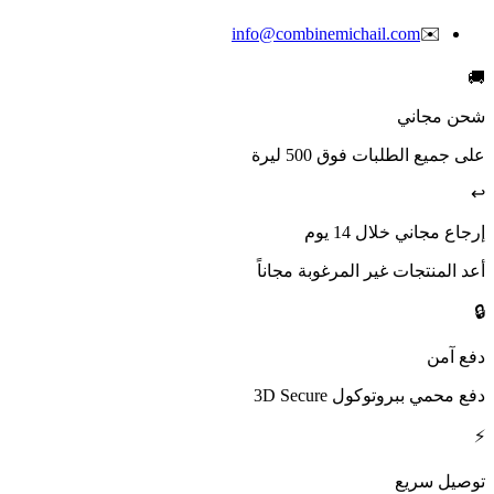
info@combinemichail.com
✉️
🚚
شحن مجاني
على جميع الطلبات فوق 500 ليرة
↩️
إرجاع مجاني خلال 14 يوم
أعد المنتجات غير المرغوبة مجاناً
🔒
دفع آمن
دفع محمي ببروتوكول 3D Secure
⚡
توصيل سريع