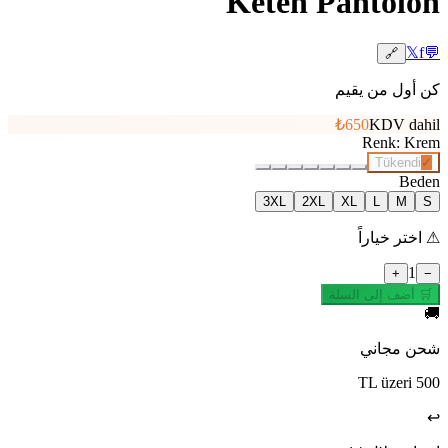
Keten Pantolon
𝕏
f
💬
🔗
كن أول من يقيم
₺650
KDV dahil
Renk
:
Krem
Tükendi
✓
Beden
3XL
2XL
XL
L
M
S
⚠
اختر خياراً
1
+
−
🛒 أضف إلى السلة
🚚
شحن مجاني
500 TL üzeri
↩️