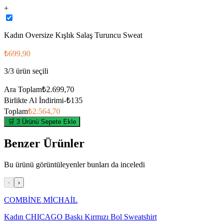
+
Kadın Oversize Kışlık Salaş Turuncu Sweat
₺699,90
3
/
3
ürün seçili
Ara Toplam
₺2.699,70
Birlikte Al İndirimi
-
₺135
Toplam
₺2.564,70
🛒 3 Ürünü Sepete Ekle
Benzer Ürünler
Bu ürünü görüntüleyenler bunları da inceledi
‹
›
COMBİNE MİCHAİL
Kadın CHICAGO Baskı Kırmızı Bol Sweatshirt