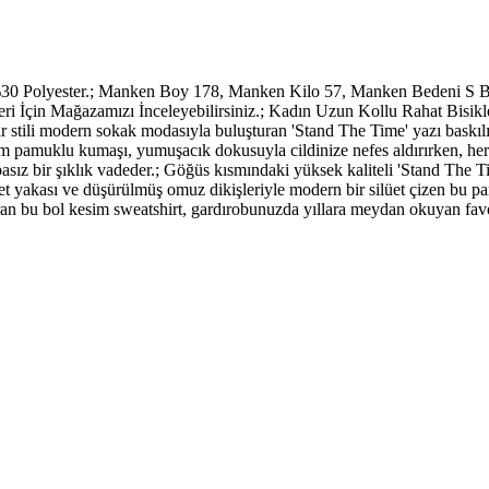
0 Polyester.; Manken Boy 178, Manken Kilo 57, Manken Bedeni S Be
 İçin Mağazamızı İnceleyebilirsiniz.; Kadın Uzun Kollu Rahat Bisikl
 stili modern sokak modasıyla buluşturan 'Stand The Time' yazı baskı
mium pamuklu kumaşı, yumuşacık dokusuyla cildinize nefes aldırırken, h
basız bir şıklık vadeder.; Göğüs kısmındaki yüksek kaliteli 'Stand The Ti
yakası ve düşürülmüş omuz dikişleriyle modern bir silüet çizen bu parça;
şturan bu bol kesim sweatshirt, gardırobunuzda yıllara meydan okuyan fav