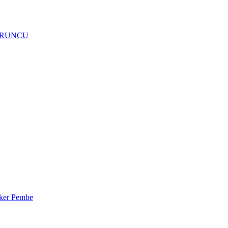
t TURUNCU
eker Pembe