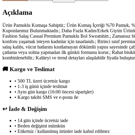
Açıklama
Ürün Pamuklu Kumaşa Sahiptir.; Ürün Kumaş İçeriği %70 Pamuk, %3
Kuponlarımız Bulunmaktadır.; Daha Fazla Kadın/Erkek Giyim Ürünleri
Fashion Salaş Casual Premium Pamuklu Bol Sweatshirt.; Zamansız bir
konforu yaşamak isteyen kadınlar için tasarlandı.; Birinci sınıf pre
salaş kalıbı, vücut hatlarını kısıtlamayan dökümlü yapısı sayesinde ça
çatlama veya solma yapmadan ilk günkü formunu korur.; Rahat bisiklet 
kombinlenebilir.; Kaliteyi ve trend detayları ulaşılabilir fiyatla bulu
🚚
Kargo ve Teslimat
• 500 TL üzeri ücretsiz kargo
• 1-3 iş günü içinde teslimat
• Aynı gün kargo (16:00 öncesi siparişler)
• Kargo takibi SMS ve e-posta ile
↩️
İade & Değişim
• 14 gün içinde ücretsiz iade
• Beden değişimi mümkün
• Etiketsiz / kullanılmış ürünler iade kabul edilmez