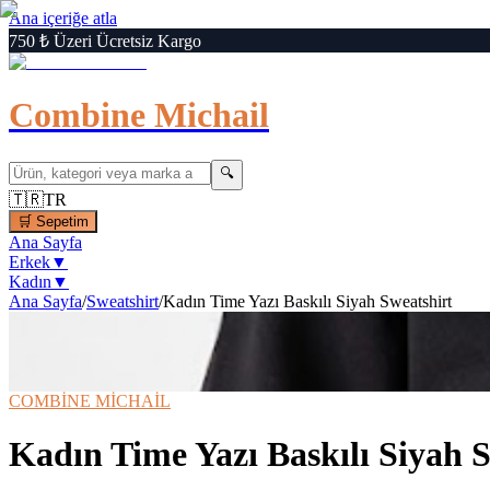
Ana içeriğe atla
750 ₺ Üzeri Ücretsiz Kargo
Combine Michail
🔍
🇹🇷
TR
🛒
Sepetim
Ana Sayfa
Erkek
▼
Kadın
▼
Ana Sayfa
/
Sweatshirt
/
Kadın Time Yazı Baskılı Siyah Sweatshirt
1
/
6
‹
›
🔍
Büyüt
📦 Kargo Bedava
⚡ Hızlı Teslimat
COMBİNE MİCHAİL
Kadın Time Yazı Baskılı Siyah 