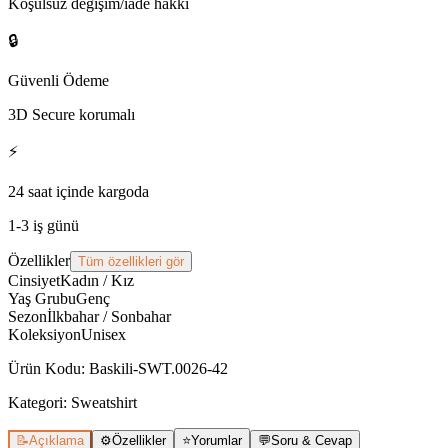
Koşulsuz değişim/iade hakkı
🔒
Güvenli Ödeme
3D Secure korumalı
⚡
24 saat içinde kargoda
1-3 iş günü
Özellikler
Tüm özellikleri gör
Cinsiyet
Kadın / Kız
Yaş Grubu
Genç
Sezon
İlkbahar / Sonbahar
Koleksiyon
Unisex
Ürün Kodu
:
Baskili-SWT.0026-42
Kategori:
Sweatshirt
📝
Açıklama
⚙️
Özellikler
⭐
Yorumlar
💬
Soru & Cevap