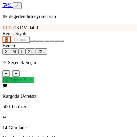
💬
𝕏
f
🔗
İlk değerlendirmeyi sen yap
₺1.000
KDV dahil
Renk
:
Siyah
✓
Tükendi
Beden
S
M
L
XL
2XL
⚠
Seçenek Seçin
1
−
+
🛒 Sepete Ekle
🚚
Kargoda Ücretsiz
500 TL üzeri
↩️
14 Gün İade