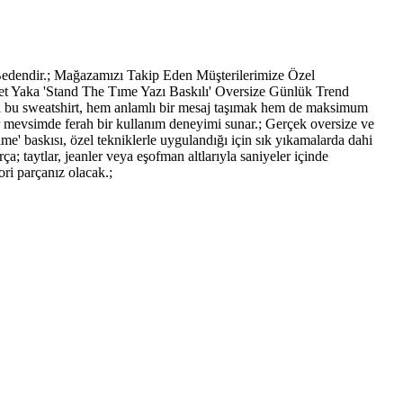
dendir.; Mağazamızı Takip Eden Müşterilerimize Özel
et Yaka 'Stand The Tıme Yazı Baskılı' Oversize Günlük Trend
lı bu sweatshirt, hem anlamlı bir mesaj taşımak hem de maksimum
er mevsimde ferah bir kullanım deneyimi sunar.; Gerçek oversize ve
me' baskısı, özel tekniklerle uygulandığı için sık yıkamalarda dahi
 taytlar, jeanler veya eşofman altlarıyla saniyeler içinde
ori parçanız olacak.;