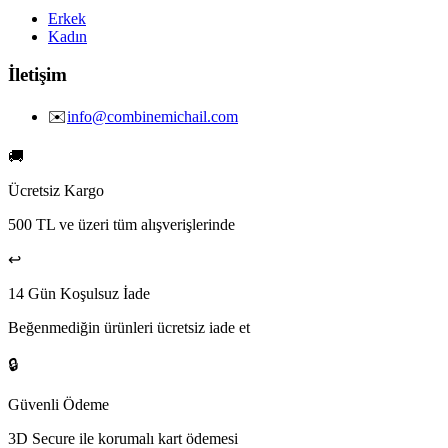
Erkek
Kadın
İletişim
✉️
info@combinemichail.com
🚚
Ücretsiz Kargo
500 TL ve üzeri tüm alışverişlerinde
↩️
14 Gün Koşulsuz İade
Beğenmediğin ürünleri ücretsiz iade et
🔒
Güvenli Ödeme
3D Secure ile korumalı kart ödemesi