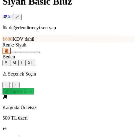
Siyah Basic Bluz
💬
𝕏
f
🔗
İlk değerlendirmeyi sen yap
₺600
KDV dahil
Renk
:
Siyah
✓
Beden
S
M
L
XL
⚠
Seçenek Seçin
1
−
+
🛒 Sepete Ekle
🚚
Kargoda Ücretsiz
500 TL üzeri
↩️