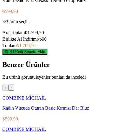
Kadın Jealous Yazı Baskılı Bordo Crop Bluz
₺599,90
3
/
3
ürün seçili
Ara Toplam
₺1.799,70
Birlikte Al İndirimi
-
₺90
Toplam
₺1.709,70
🛒 3 Ürünü Sepete Ekle
Benzer Ürünler
Bu ürünü görüntüleyenler bunları da inceledi
‹
›
COMBİNE MİCHAİL
Kadın Vücuda Oturan Basic Kırmızı Dar Bluz
₺599,90
COMBİNE MİCHAİL