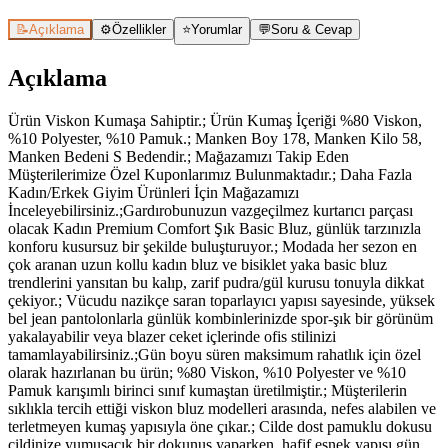
📝
Açıklama
⚙️
Özellikler
⭐
Yorumlar
💬
Soru & Cevap
Açıklama
Ürün Viskon Kumaşa Sahiptir.; Ürün Kumaş İçeriği %80 Viskon,
%10 Polyester, %10 Pamuk.; Manken Boy 178, Manken Kilo 58,
Manken Bedeni S Bedendir.; Mağazamızı Takip Eden
Müşterilerimize Özel Kuponlarımız Bulunmaktadır.; Daha Fazla
Kadın/Erkek Giyim Ürünleri İçin Mağazamızı
İnceleyebilirsiniz.;Gardırobunuzun vazgeçilmez kurtarıcı parçası
olacak Kadın Premium Comfort Şık Basic Bluz, günlük tarzınızla
konforu kusursuz bir şekilde buluşturuyor.; Modada her sezon en
çok aranan uzun kollu kadın bluz ve bisiklet yaka basic bluz
trendlerini yansıtan bu kalıp, zarif pudra/gül kurusu tonuyla dikkat
çekiyor.; Vücudu nazikçe saran toparlayıcı yapısı sayesinde, yüksek
bel jean pantolonlarla günlük kombinlerinizde spor-şık bir görünüm
yakalayabilir veya blazer ceket içlerinde ofis stilinizi
tamamlayabilirsiniz.;Gün boyu süren maksimum rahatlık için özel
olarak hazırlanan bu ürün; %80 Viskon, %10 Polyester ve %10
Pamuk karışımlı birinci sınıf kumaştan üretilmiştir.; Müşterilerin
sıklıkla tercih ettiği viskon bluz modelleri arasında, nefes alabilen ve
terletmeyen kumaş yapısıyla öne çıkar.; Cilde dost pamuklu dokusu
cildinize yumuşacık bir dokunuş yaparken, hafif esnek yapısı gün