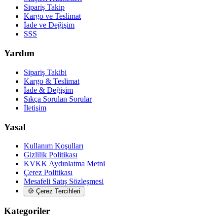
Sipariş Takip
Kargo ve Teslimat
İade ve Değişim
SSS
Yardım
Sipariş Takibi
Kargo & Teslimat
İade & Değişim
Sıkça Sorulan Sorular
İletişim
Yasal
Kullanım Koşulları
Gizlilik Politikası
KVKK Aydınlatma Metni
Çerez Politikası
Mesafeli Satış Sözleşmesi
🍪
Çerez Tercihleri
Kategoriler