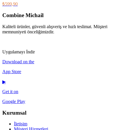
₺599,90
Combine Michail
Kaliteli ürünler, güvenli alışveriş ve hızlı teslimat. Müşteri
memnuniyeti önceliğimizdir.
IG
f
𝕏
♪
▶
Uygulamayı İndir
Download on the
App Store
▶
Get it on
Google Play
Kurumsal
İletişim
Müşteri Hizmetleri