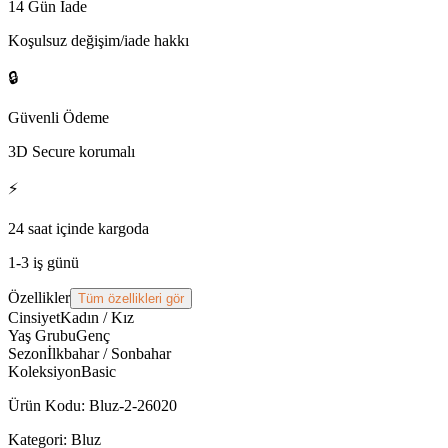
14 Gün İade
Koşulsuz değişim/iade hakkı
🔒
Güvenli Ödeme
3D Secure korumalı
⚡
24 saat içinde kargoda
1-3 iş günü
Özellikler
Tüm özellikleri gör
Cinsiyet
Kadın / Kız
Yaş Grubu
Genç
Sezon
İlkbahar / Sonbahar
Koleksiyon
Basic
Ürün Kodu
:
Bluz-2-26020
Kategori:
Bluz