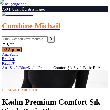
Ana içeriğe atla
750 ₺ Üzeri Ücretsiz Kargo
Combine Michail
🔍
🇹🇷
TR
🛒
Sepetim
Ana Sayfa
Erkek
▼
Kadın
▼
Ana Sayfa
/
Bluz
/
Kadın Premium Comfort Şık Siyah Basic Bluz
1
/
6
‹
›
🔍
Büyüt
📦 Kargo Bedava
⚡ Hızlı Teslimat
COMBİNE MİCHAİL
Kadın Premium Comfort Şık