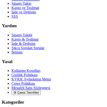
Sipariş Takip
Kargo ve Teslimat
İade ve Değişim
SSS
Yardım
Sipariş Takibi
Kargo & Teslimat
İade & Değişim
Sıkça Sorulan Sorular
İletişim
Yasal
Kullanım Koşulları
Gizlilik Politikası
KVKK Aydınlatma Metni
Çerez Politikası
Mesafeli Satış Sözleşmesi
🍪
Çerez Tercihleri
Kategoriler