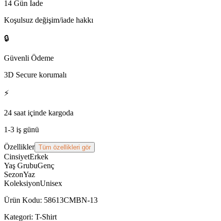
14 Gün İade
Koşulsuz değişim/iade hakkı
🔒
Güvenli Ödeme
3D Secure korumalı
⚡
24 saat içinde kargoda
1-3 iş günü
Özellikler
Tüm özellikleri gör
Cinsiyet
Erkek
Yaş Grubu
Genç
Sezon
Yaz
Koleksiyon
Unisex
Ürün Kodu
:
58613CMBN-13
Kategori:
T-Shirt