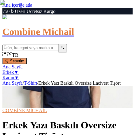
Ana içeriğe atla
750 ₺ Üzeri Ücretsiz Kargo
Combine Michail
🔍
🇹🇷
TR
🛒
Sepetim
Ana Sayfa
Erkek
▼
Kadın
▼
Ana Sayfa
/
T-Shirt
/
Erkek Yazı Baskılı Oversize Lacivert Tişört
1
/
6
‹
›
🔍
Büyüt
📦 Kargo Bedava
⚡ Hızlı Teslimat
COMBİNE MİCHAİL
Erkek Yazı Baskılı Oversize