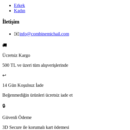
Erkek
Kadın
İletişim
✉️
info@combinemichail.com
🚚
Ücretsiz Kargo
500 TL ve üzeri tüm alışverişlerinde
↩️
14 Gün Koşulsuz İade
Beğenmediğin ürünleri ücretsiz iade et
🔒
Güvenli Ödeme
3D Secure ile korumalı kart ödemesi