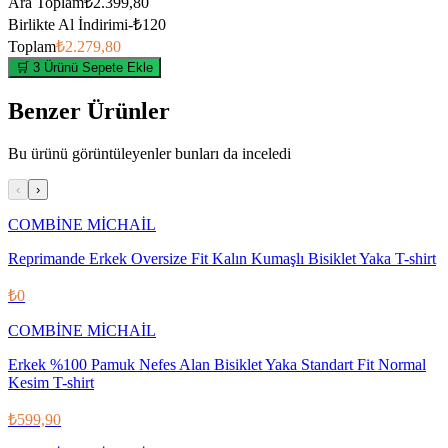
Ara Toplam
₺2.399,80
Birlikte Al İndirimi
-
₺120
Toplam
₺2.279,80
🛒 3 Ürünü Sepete Ekle
Benzer Ürünler
Bu ürünü görüntüleyenler bunları da inceledi
‹
›
COMBİNE MİCHAİL
Reprimande Erkek Oversize Fit Kalın Kumaşlı Bisiklet Yaka T-shirt
₺0
COMBİNE MİCHAİL
Erkek %100 Pamuk Nefes Alan Bisiklet Yaka Standart Fit Normal
Kesim T-shirt
₺599,90