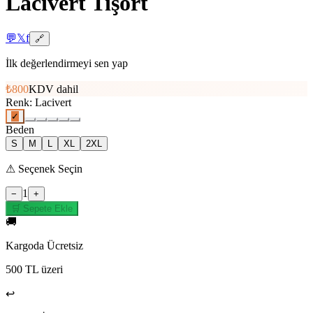
Lacivert Tişört
💬
𝕏
f
🔗
İlk değerlendirmeyi sen yap
₺800
KDV dahil
Renk
:
Lacivert
✓
Beden
S
M
L
XL
2XL
⚠
Seçenek Seçin
1
−
+
🛒 Sepete Ekle
🚚
Kargoda Ücretsiz
500 TL üzeri
↩️