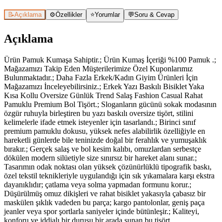
📝
Açıklama
⚙️
Özellikler
⭐
Yorumlar
💬
Soru & Cevap
Açıklama
Ürün Pamuk Kumaşa Sahiptir.; Ürün Kumaş İçeriği %100 Pamuk .;
Mağazamızı Takip Eden Müşterilerimize Özel Kuponlarımız
Bulunmaktadır.; Daha Fazla Erkek/Kadın Giyim Ürünleri İçin
Mağazamızı İnceleyebilirsiniz.; Erkek Yazı Baskılı Bisiklet Yaka
Kısa Kollu Oversize Günlük Trend Salaş Fashion Casual Rahat
Pamuklu Premium Bol Tişört.; Sloganların gücünü sokak modasının
özgür ruhuyla birleştiren bu yazı baskılı oversize tişört, stilini
kelimelerle ifade etmek isteyenler için tasarlandı.; Birinci sınıf
premium pamuklu dokusu, yüksek nefes alabilirlik özelliğiyle en
hareketli günlerde bile teninizde doğal bir ferahlık ve yumuşaklık
bırakır.; Gerçek salaş ve bol kesim kalıbı, omuzlardan serbestçe
dökülen modern silüetiyle size sınırsız bir hareket alanı sunar.;
Tasarımın odak noktası olan yüksek çözünürlüklü tipografik baskı,
özel tekstil teknikleriyle uygulandığı için sık yıkamalara karşı ekstra
dayanıklıdır; çatlama veya solma yapmadan formunu korur.;
Düşürülmüş omuz dikişleri ve rahat bisiklet yakasıyla çabasız bir
maskülen şıklık vadeden bu parça; kargo pantolonlar, geniş paça
jeanler veya spor şortlarla saniyeler içinde bütünleşir.; Kaliteyi,
konforu ve iddialı bir duruşu bir arada sunan bu tişört,