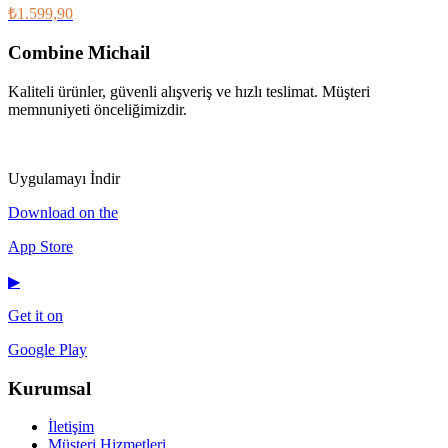
₺1.599,90
Combine Michail
Kaliteli ürünler, güvenli alışveriş ve hızlı teslimat. Müşteri
memnuniyeti önceliğimizdir.
IG
f
𝕏
♪
▶
Uygulamayı İndir
Download on the
App Store
▶
Get it on
Google Play
Kurumsal
İletişim
Müşteri Hizmetleri