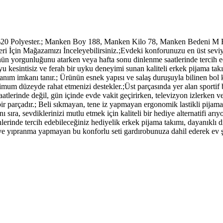
0 Polyester.; Manken Boy 188, Manken Kilo 78, Manken Bedeni M Be
çin Mağazamızı İnceleyebilirsiniz.;Evdeki konforunuzu en üst seviyeye
; Günün yorgunluğunu atarken veya hafta sonu dinlenme saatlerinde tercih
yu kesintisiz ve ferah bir uyku deneyimi sunan kaliteli erkek pijama ta
nım imkanı tanır.; Ürünün esnek yapısı ve salaş duruşuyla bilinen bol 
m düzeyde rahat etmenizi destekler.;Üst parçasında yer alan sportif bas
tlerinde değil, gün içinde evde vakit geçirirken, televizyon izlerken v
 parçadır.; Beli sıkmayan, tene iz yapmayan ergonomik lastikli pijama al
nı sıra, sevdiklerinizi mutlu etmek için kaliteli bir hediye alternatifi ar
rinde tercih edebileceğiniz hediyelik erkek pijama takımı, dayanıklı diki
yıpranma yapmayan bu konforlu seti gardırobunuza dahil ederek ev şıkl