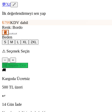
💬
𝕏
f
🔗
İlk değerlendirmeyi sen yap
₺799
KDV dahil
Renk
:
Bordo
✓
Beden
S
M
L
XL
2XL
⚠
Seçenek Seçin
1
−
+
🛒 Sepete Ekle
🚚
Kargoda Ücretsiz
500 TL üzeri
↩️
14 Gün İade