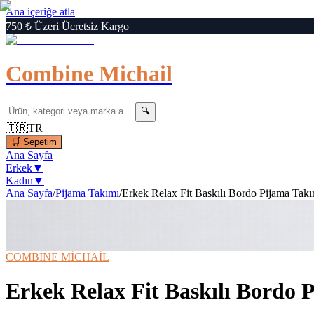
Ana içeriğe atla
750 ₺ Üzeri Ücretsiz Kargo
Combine Michail
🔍
🇹🇷
TR
🛒
Sepetim
Ana Sayfa
Erkek
▼
Kadın
▼
Ana Sayfa
/
Pijama Takımı
/
Erkek Relax Fit Baskılı Bordo Pijama Takı
1
/
6
‹
›
🔍
Büyüt
📦 Kargo Bedava
⚡ Hızlı Teslimat
COMBİNE MİCHAİL
Erkek Relax Fit Baskılı Bordo 