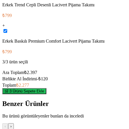
Erkek Trend Cepli Desenli Lacivert Pijama Takımı
₺799
+
Erkek Baskılı Premium Comfort Lacivert Pijama Takımı
₺799
3
/
3
ürün seçili
Ara Toplam
₺2.397
Birlikte Al İndirimi
-
₺120
Toplam
₺2.277
🛒 3 Ürünü Sepete Ekle
Benzer Ürünler
Bu ürünü görüntüleyenler bunları da inceledi
‹
›