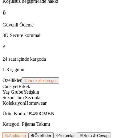
Koşulsuz değişim/iade hakkı
🔒
Güvenli Ödeme
3D Secure korumalı
⚡
24 saat içinde kargoda
1-3 iş günü
Özellikler
Tüm özellikleri gör
Cinsiyet
Erkek
Yaş Grubu
Yetişkin
Sezon
Tüm Sezonlar
Koleksiyon
Homewear
Ürün Kodu
:
99490CMBN
Kategori:
Pijama Takımı
📝
Açıklama
⚙️
Özellikler
⭐
Yorumlar
💬
Soru & Cevap