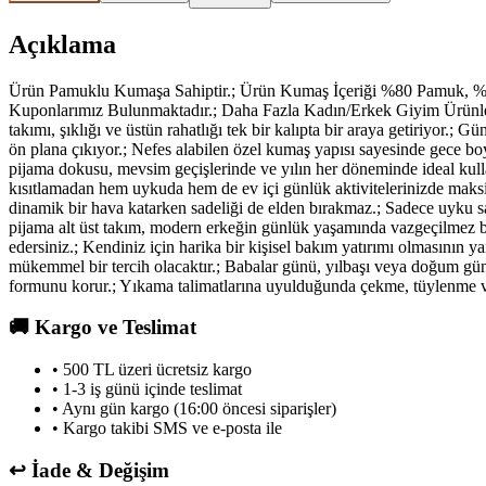
Açıklama
Ürün Pamuklu Kumaşa Sahiptir.; Ürün Kumaş İçeriği %80 Pamuk, %2
Kuponlarımız Bulunmaktadır.; Daha Fazla Kadın/Erkek Giyim Ürünleri İ
takımı, şıklığı ve üstün rahatlığı tek bir kalıpta bir araya getiriyor.
ön plana çıkıyor.; Nefes alabilen özel kumaş yapısı sayesinde gece bo
pijama dokusu, mevsim geçişlerinde ve yılın her döneminde ideal kulla
kısıtlamadan hem uykuda hem de ev içi günlük aktivitelerinizde maksimu
dinamik bir hava katarken sadeliği de elden bırakmaz.; Sadece uyku saa
pijama alt üst takım, modern erkeğin günlük yaşamında vazgeçilmez bir
edersiniz.; Kendiniz için harika bir kişisel bakım yatırımı olmasının ya
mükemmel bir tercih olacaktır.; Babalar günü, yılbaşı veya doğum günle
formunu korur.; Yıkama talimatlarına uyulduğunda çekme, tüylenme ve 
🚚
Kargo ve Teslimat
• 500 TL üzeri ücretsiz kargo
• 1-3 iş günü içinde teslimat
• Aynı gün kargo (16:00 öncesi siparişler)
• Kargo takibi SMS ve e-posta ile
↩️
İade & Değişim