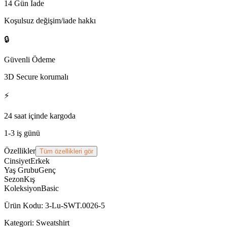
14 Gün İade
Koşulsuz değişim/iade hakkı
🔒
Güvenli Ödeme
3D Secure korumalı
⚡
24 saat içinde kargoda
1-3 iş günü
Özellikler
Tüm özellikleri gör
Cinsiyet
Erkek
Yaş Grubu
Genç
Sezon
Kış
Koleksiyon
Basic
Ürün Kodu
:
3-Lu-SWT.0026-5
Kategori:
Sweatshirt