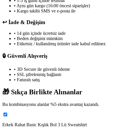
• 1-3 iş günü içinde teslimat
• Aynı gün kargo (16:00 öncesi siparişler)
• Kargo takibi SMS ve e-posta ile
↩️
İade & Değişim
• 14 gün içinde ücretsiz iade
• Beden değişimi mümkün
• Etiketsiz / kullanılmış ürünler iade kabul edilmez
🔒
Güvenli Alışveriş
• 3D Secure ile güvenli ödeme
• SSL şifrelenmiş bağlantı
• Faturalı satış
🎁
Sıkça Birlikte Alınanlar
Bu kombinasyonu alanlar %
5
ekstra avantaj kazandı.
Erkek Rahat Basic Kışlık Bol 3 Lü Sweatshirt