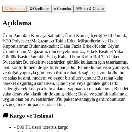
📝
Açıklama
⚙️
Özellikler
⭐
Yorumlar
💬
Soru & Cevap
Açıklama
Ürün Pamuklu Kumaşa Sahiptir.; Ürün Kumaş İçeriği %70 Pamuk,
%30 Polyester.;Mağazamızı Takip Eden Müşterilerimize Özel
Kuponlarımız Bulunmaktadır.; Daha Fazla Erkek/Kadın Giyim
Ürünleri İçin Mağazamızı İnceleyebilirsiniz.; Erkek Bisiklet Yaka
Günlük Basic Pamuklu Salaş Rahat Uzun Kollu Bol 3'lü Paket
Sweatshirt Bu erkek sweatshirtler, günlük kullanım için tasarlanmış,
hem konforlu hem de şık birer parçadır.; Pamuklu kumaşın yumuşak
ve doğal yapısıyla gün boyu üstün rahatlık sağlar.; Uzun kollu, bol
ve salaş kesimi, modern ve özgür bir silüet yaratır.; Bu rahat kalıp,
hareket özgürlüğü sunarken, içine tişört veya gömlek gibi farklı
üstler giyerek kolayca katmanlama yapmanıza olanak tanır.; Bisiklet
yaka detayıyla klasik bir dokunuş ekler.; Basic ve günlük kullanıma
uygun olan bu sweatshirtler, 3'lü paket avantajıyla gardırobunuzun
vazgeçilmez bir parçası olacaktır.;
🚚
Kargo ve Teslimat
• 500 TL üzeri ücretsiz kargo