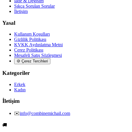
İade & Değişim
Sıkça Sorulan Sorular
İletişim
Yasal
Kullanım Koşulları
Gizlilik Politikası
KVKK Aydınlatma Metni
Çerez Politikası
Mesafeli Satış Sözleşmesi
🍪
Çerez Tercihleri
Kategoriler
Erkek
Kadın
İletişim
✉️
info@combinemichail.com
🚚