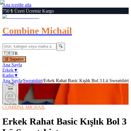
Ana içeriğe atla
750 ₺ Üzeri Ücretsiz Kargo
Combine Michail
🔍
🇹🇷
TR
🛒
Sepetim
Ana Sayfa
Erkek
▼
Kadın
▼
Ana Sayfa
/
Sweatshirt
/
Erkek Rahat Basic Kışlık Bol 3 Lü Sweatshirt
1
/
7
‹
›
🔍
Büyüt
📦 Kargo Bedava
⚡ Hızlı Teslimat
COMBİNE MİCHAİL
Erkek Rahat Basic Kışlık Bol 3