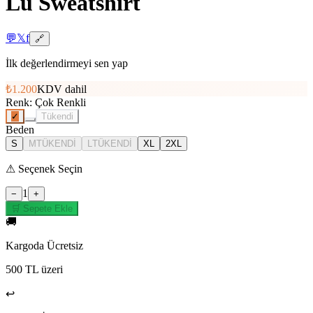
Lü Sweatshirt
💬
𝕏
f
🔗
İlk değerlendirmeyi sen yap
₺1.200
KDV dahil
Renk
:
Çok Renkli
✓
Tükendi
Beden
S
M
TÜKENDİ
L
TÜKENDİ
XL
2XL
⚠
Seçenek Seçin
1
−
+
🛒 Sepete Ekle
🚚
Kargoda Ücretsiz
500 TL üzeri
↩️