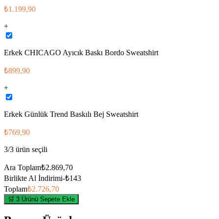
₺1.199,90
+
Erkek CHICAGO Ayıcık Baskı Bordo Sweatshirt
₺899,90
+
Erkek Günlük Trend Baskılı Bej Sweatshirt
₺769,90
3
/
3
ürün seçili
Ara Toplam
₺2.869,70
Birlikte Al İndirimi
-
₺143
Toplam
₺2.726,70
🛒 3 Ürünü Sepete Ekle