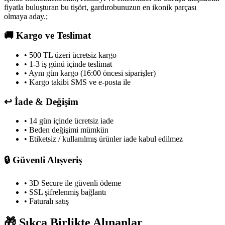
fiyatla buluşturan bu tişört, gardırobunuzun en ikonik parçası
olmaya aday.;
🚚
Kargo ve Teslimat
• 500 TL üzeri ücretsiz kargo
• 1-3 iş günü içinde teslimat
• Aynı gün kargo (16:00 öncesi siparişler)
• Kargo takibi SMS ve e-posta ile
↩️
İade & Değişim
• 14 gün içinde ücretsiz iade
• Beden değişimi mümkün
• Etiketsiz / kullanılmış ürünler iade kabul edilmez
🔒
Güvenli Alışveriş
• 3D Secure ile güvenli ödeme
• SSL şifrelenmiş bağlantı
• Faturalı satış
🎁
Sıkça Birlikte Alınanlar