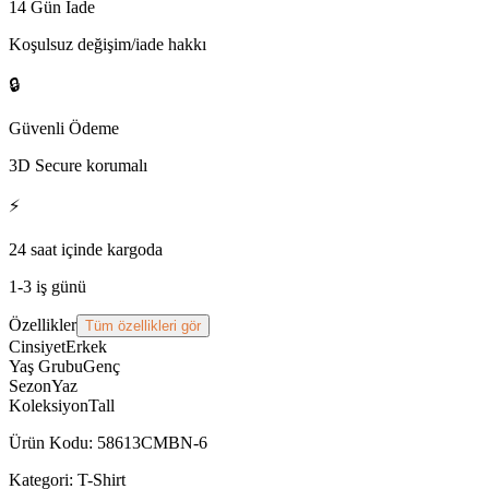
14 Gün İade
Koşulsuz değişim/iade hakkı
🔒
Güvenli Ödeme
3D Secure korumalı
⚡
24 saat içinde kargoda
1-3 iş günü
Özellikler
Tüm özellikleri gör
Cinsiyet
Erkek
Yaş Grubu
Genç
Sezon
Yaz
Koleksiyon
Tall
Ürün Kodu
:
58613CMBN-6
Kategori:
T-Shirt