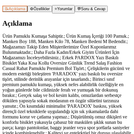
📝
Açıklama
⚙️
Özellikler
⭐
Yorumlar
💬
Soru & Cevap
Açıklama
Ürün Pamuklu Kumaşa Sahiptir.; Ürün Kumaş İçeriği 100 Pamuk.;
Manken Boy 188, Manken Kilo 78, Manken Bedeni M Bedendir.;
Mağazamızı Takip Eden Müşterilerimize Özel Kuponlarımız
Bulunmaktadır.; Daha Fazla Kadın/Erkek Giyim Ürünleri İçin
Mağazamızı İnceleyebilirsiniz.; Erkek PARDOX Yazı Baskılı
Bisiklet Yaka Kısa Kollu Oversize Günlük Trend Salaş Fashion
Casual Rahat Pamuklu Premium Bol Tişört.; Çelişkilerin gücünü ve
modern estetiği birleştiren 'PARADOX' yazı baskılı bu oversize
tişört, stilinde derinlik arayanlar için tasarlandı.; Birinci sınıf
premium pamuklu kumaşı, yüksek nefes alabilirlik özelliğiyle en
yoğun günlerde bile cildinizde ferah ve yumuşak bir dokunuş
bırakır.; Gerçek salaş ve bol kesim kalıbı, omuzlardan serbestçe
dökülen yapısıyla sokak modasının en özgür silüetini tarzınıza
yansıtır.; Ön kısımdaki minimalist 'PARADOX' baskısı, yüksek
dirençli özel tekniklerle uygulandığı için sık yıkamalarda dahi
formunu korur ve çatlama yapmaz.; Düşürülmüş omuz dikişleri ve
konforlu bisiklet yakasıyla çabasız bir maskülen şıklık sunan bu
parça; kargo pantolonlar, baggy jeanler veya spor şortlarla saniyeler
içinde kombinlenebilir.; Kaliteyi ve entelektüel bir duruşu ulaşılabilir