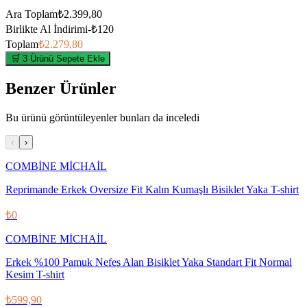
Ara Toplam
₺2.399,80
Birlikte Al İndirimi
-
₺120
Toplam
₺2.279,80
🛒 3 Ürünü Sepete Ekle
Benzer Ürünler
Bu ürünü görüntüleyenler bunları da inceledi
‹
›
COMBİNE MİCHAİL
Reprimande Erkek Oversize Fit Kalın Kumaşlı Bisiklet Yaka T-shirt
₺0
COMBİNE MİCHAİL
Erkek %100 Pamuk Nefes Alan Bisiklet Yaka Standart Fit Normal
Kesim T-shirt
₺599,90