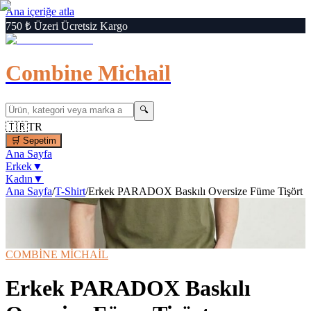
Ana içeriğe atla
750 ₺ Üzeri Ücretsiz Kargo
Combine Michail
🔍
🇹🇷
TR
🛒
Sepetim
Ana Sayfa
Erkek
▼
Kadın
▼
Ana Sayfa
/
T-Shirt
/
Erkek PARADOX Baskılı Oversize Füme Tişört
1
/
6
‹
›
🔍
Büyüt
📦 Kargo Bedava
⚡ Hızlı Teslimat
COMBİNE MİCHAİL
Erkek PARADOX Baskılı