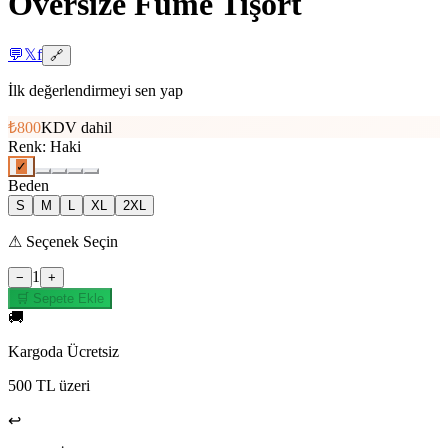
Oversize Füme Tişört
💬
𝕏
f
🔗
İlk değerlendirmeyi sen yap
₺800
KDV dahil
Renk
:
Haki
✓
Beden
S
M
L
XL
2XL
⚠
Seçenek Seçin
1
−
+
🛒 Sepete Ekle
🚚
Kargoda Ücretsiz
500 TL üzeri
↩️