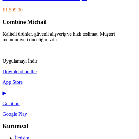
₺1.599,90
Combine Michail
Kaliteli ürünler, güvenli alışveriş ve hızlı teslimat. Müşteri
memnuniyeti önceliğimizdir.
IG
f
𝕏
♪
▶
Uygulamayı İndir
Download on the
App Store
▶
Get it on
Google Play
Kurumsal
İletişim