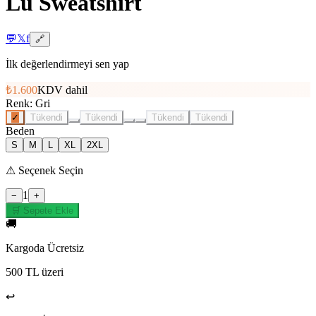
Lü Sweatshirt
💬
𝕏
f
🔗
İlk değerlendirmeyi sen yap
₺1.600
KDV dahil
Renk
:
Gri
✓
Tükendi
Tükendi
Tükendi
Tükendi
Beden
S
M
L
XL
2XL
⚠
Seçenek Seçin
1
−
+
🛒 Sepete Ekle
🚚
Kargoda Ücretsiz
500 TL üzeri
↩️