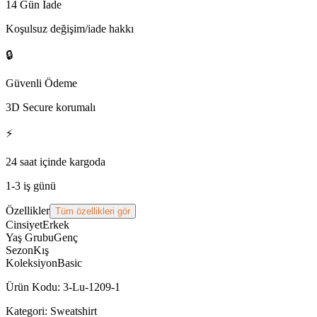
14 Gün İade
Koşulsuz değişim/iade hakkı
🔒
Güvenli Ödeme
3D Secure korumalı
⚡
24 saat içinde kargoda
1-3 iş günü
Özellikler
Tüm özellikleri gör
Cinsiyet
Erkek
Yaş Grubu
Genç
Sezon
Kış
Koleksiyon
Basic
Ürün Kodu
:
3-Lu-1209-1
Kategori:
Sweatshirt