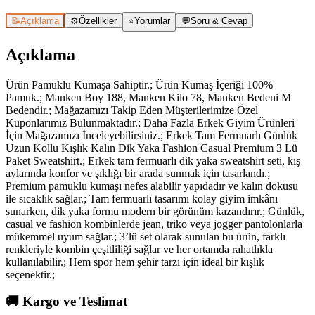
📝
Açıklama
⚙️
Özellikler
⭐
Yorumlar
💬
Soru & Cevap
Açıklama
Ürün Pamuklu Kumaşa Sahiptir.; Ürün Kumaş İçeriği 100%
Pamuk.; Manken Boy 188, Manken Kilo 78, Manken Bedeni M
Bedendir.; Mağazamızı Takip Eden Müşterilerimize Özel
Kuponlarımız Bulunmaktadır.; Daha Fazla Erkek Giyim Ürünleri
İçin Mağazamızı İnceleyebilirsiniz.; Erkek Tam Fermuarlı Günlük
Uzun Kollu Kışlık Kalın Dik Yaka Fashion Casual Premium 3 Lü
Paket Sweatshirt.; Erkek tam fermuarlı dik yaka sweatshirt seti, kış
aylarında konfor ve şıklığı bir arada sunmak için tasarlandı.;
Premium pamuklu kumaşı nefes alabilir yapıdadır ve kalın dokusu
ile sıcaklık sağlar.; Tam fermuarlı tasarımı kolay giyim imkânı
sunarken, dik yaka formu modern bir görünüm kazandırır.; Günlük,
casual ve fashion kombinlerde jean, triko veya jogger pantolonlarla
mükemmel uyum sağlar.; 3’lü set olarak sunulan bu ürün, farklı
renkleriyle kombin çeşitliliği sağlar ve her ortamda rahatlıkla
kullanılabilir.; Hem spor hem şehir tarzı için ideal bir kışlık
seçenektir.;
🚚
Kargo ve Teslimat