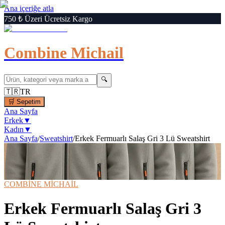
Ana içeriğe atla
750 ₺ Üzeri Ücretsiz Kargo
Combine Michail
🔍
🇹🇷
TR
🛒
Sepetim
Ana Sayfa
Erkek
▼
Kadın
▼
Ana Sayfa
/
Sweatshirt
/
Erkek Fermuarlı Salaş Gri 3 Lü Sweatshirt
1
/
7
‹
›
🔍
Büyüt
📦 Kargo Bedava
⚡ Hızlı Teslimat
COMBİNE MİCHAİL
Erkek Fermuarlı Salaş Gri 3