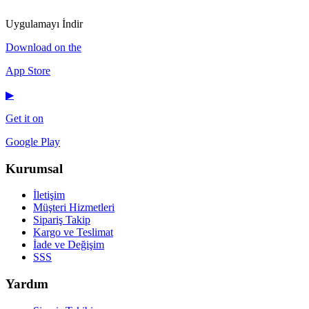
IG
f
𝕏
♪
▶
Uygulamayı İndir
Download on the
App Store
▶
Get it on
Google Play
Kurumsal
İletişim
Müşteri Hizmetleri
Sipariş Takip
Kargo ve Teslimat
İade ve Değişim
SSS
Yardım