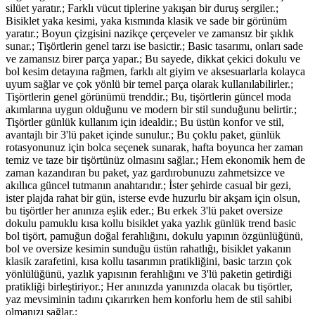
silüet yaratır.; Farklı vücut tiplerine yakışan bir duruş sergiler.;
Bisiklet yaka kesimi, yaka kısmında klasik ve sade bir görünüm
yaratır.; Boyun çizgisini nazikçe çerçeveler ve zamansız bir şıklık
sunar.; Tişörtlerin genel tarzı ise basictir.; Basic tasarımı, onları sade
ve zamansız birer parça yapar.; Bu sayede, dikkat çekici dokulu ve
bol kesim detayına rağmen, farklı alt giyim ve aksesuarlarla kolayca
uyum sağlar ve çok yönlü bir temel parça olarak kullanılabilirler.;
Tişörtlerin genel görünümü trenddir.; Bu, tişörtlerin güncel moda
akımlarına uygun olduğunu ve modern bir stil sunduğunu belirtir.;
Tişörtler günlük kullanım için idealdir.; Bu üstün konfor ve stil,
avantajlı bir 3'lü paket içinde sunulur.; Bu çoklu paket, günlük
rotasyonunuz için bolca seçenek sunarak, hafta boyunca her zaman
temiz ve taze bir tişörtünüz olmasını sağlar.; Hem ekonomik hem de
zaman kazandıran bu paket, yaz gardırobunuzu zahmetsizce ve
akıllıca güncel tutmanın anahtarıdır.; İster şehirde casual bir gezi,
ister plajda rahat bir gün, isterse evde huzurlu bir akşam için olsun,
bu tişörtler her anınıza eşlik eder.; Bu erkek 3'lü paket oversize
dokulu pamuklu kısa kollu bisiklet yaka yazlık günlük trend basic
bol tişört, pamuğun doğal ferahlığını, dokulu yapının özgünlüğünü,
bol ve oversize kesimin sunduğu üstün rahatlığı, bisiklet yakanın
klasik zarafetini, kısa kollu tasarımın pratikliğini, basic tarzın çok
yönlülüğünü, yazlık yapısının ferahlığını ve 3'lü paketin getirdiği
pratikliği birleştiriyor.; Her anınızda yanınızda olacak bu tişörtler,
yaz mevsiminin tadını çıkarırken hem konforlu hem de stil sahibi
olmanızı sağlar.;