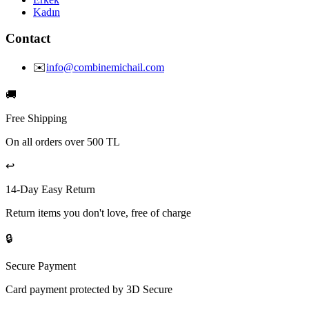
Kadın
Contact
✉️
info@combinemichail.com
🚚
Free Shipping
On all orders over 500 TL
↩️
14-Day Easy Return
Return items you don't love, free of charge
🔒
Secure Payment
Card payment protected by 3D Secure