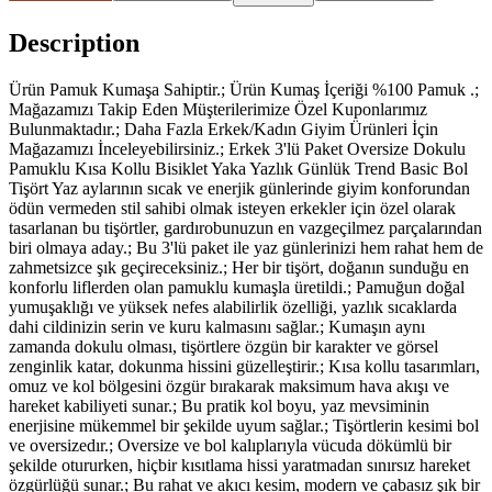
Description
Ürün Pamuk Kumaşa Sahiptir.; Ürün Kumaş İçeriği %100 Pamuk .;
Mağazamızı Takip Eden Müşterilerimize Özel Kuponlarımız
Bulunmaktadır.; Daha Fazla Erkek/Kadın Giyim Ürünleri İçin
Mağazamızı İnceleyebilirsiniz.; Erkek 3'lü Paket Oversize Dokulu
Pamuklu Kısa Kollu Bisiklet Yaka Yazlık Günlük Trend Basic Bol
Tişört Yaz aylarının sıcak ve enerjik günlerinde giyim konforundan
ödün vermeden stil sahibi olmak isteyen erkekler için özel olarak
tasarlanan bu tişörtler, gardırobunuzun en vazgeçilmez parçalarından
biri olmaya aday.; Bu 3'lü paket ile yaz günlerinizi hem rahat hem de
zahmetsizce şık geçireceksiniz.; Her bir tişört, doğanın sunduğu en
konforlu liflerden olan pamuklu kumaşla üretildi.; Pamuğun doğal
yumuşaklığı ve yüksek nefes alabilirlik özelliği, yazlık sıcaklarda
dahi cildinizin serin ve kuru kalmasını sağlar.; Kumaşın aynı
zamanda dokulu olması, tişörtlere özgün bir karakter ve görsel
zenginlik katar, dokunma hissini güzelleştirir.; Kısa kollu tasarımları,
omuz ve kol bölgesini özgür bırakarak maksimum hava akışı ve
hareket kabiliyeti sunar.; Bu pratik kol boyu, yaz mevsiminin
enerjisine mükemmel bir şekilde uyum sağlar.; Tişörtlerin kesimi bol
ve oversizedır.; Oversize ve bol kalıplarıyla vücuda dökümlü bir
şekilde otururken, hiçbir kısıtlama hissi yaratmadan sınırsız hareket
özgürlüğü sunar.; Bu rahat ve akıcı kesim, modern ve çabasız şık bir