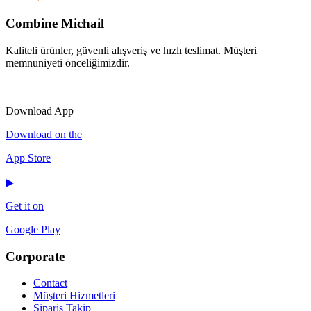
Combine Michail
Kaliteli ürünler, güvenli alışveriş ve hızlı teslimat. Müşteri
memnuniyeti önceliğimizdir.
IG
f
𝕏
♪
▶
Download App
Download on the
App Store
▶
Get it on
Google Play
Corporate
Contact
Müşteri Hizmetleri
Sipariş Takip