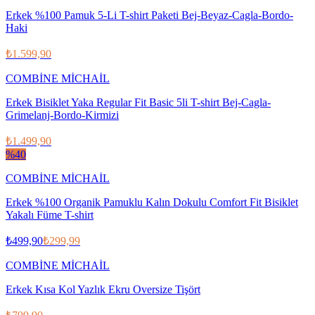
Erkek %100 Pamuk 5-Li T-shirt Paketi Bej-Beyaz-Cagla-Bordo-
Haki
₺1.599,90
COMBİNE MİCHAİL
Erkek Bisiklet Yaka Regular Fit Basic 5li T-shirt Bej-Cagla-
Grimelanj-Bordo-Kirmizi
₺1.499,90
%
40
COMBİNE MİCHAİL
Erkek %100 Organik Pamuklu Kalın Dokulu Comfort Fit Bisiklet
Yakalı Füme T-shirt
₺499,90
₺299,99
COMBİNE MİCHAİL
Erkek Kısa Kol Yazlık Ekru Oversize Tişört