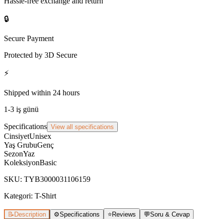
Hassle-free exchange and return
🔒
Secure Payment
Protected by 3D Secure
⚡
Shipped within 24 hours
1-3 iş günü
Specifications
View all specifications
Cinsiyet
Unisex
Yaş Grubu
Genç
Sezon
Yaz
Koleksiyon
Basic
SKU
:
TYB3000031106159
Kategori:
T-Shirt
📝
Description
⚙️
Specifications
⭐
Reviews
💬
Soru & Cevap