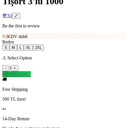
Tişört 3'lü 1000
💬
𝕏
f
🔗
Be the first to review
₺0
KDV dahil
Beden
S
M
L
XL
2XL
⚠
Select Option
1
−
+
🛒 Add to Cart
🚚
Free Shipping
500 TL üzeri
↩️
14-Day Return