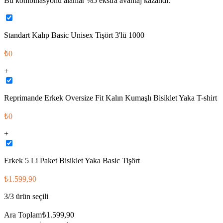
Bu kombinasyonu alanlar %
5
ekstra avantaj kazandı.
Standart Kalıp Basic Unisex Tişört 3'lü 1000
₺0
+
Reprimande Erkek Oversize Fit Kalın Kumaşlı Bisiklet Yaka T-shirt
₺0
+
Erkek 5 Li Paket Bisiklet Yaka Basic Tişört
₺1.599,90
3
/
3
ürün seçili
Ara Toplam
₺1.599,90