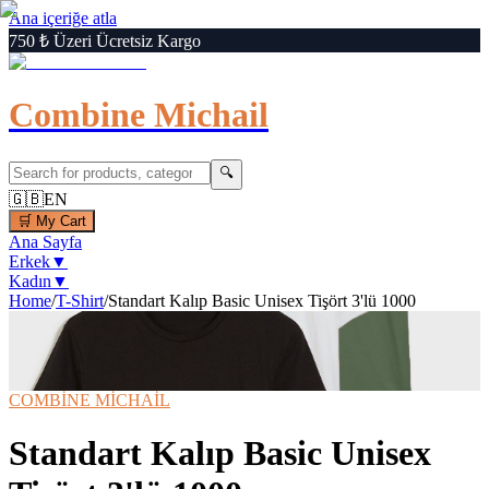
Ana içeriğe atla
750 ₺ Üzeri Ücretsiz Kargo
Combine Michail
🔍
🇬🇧
EN
🛒
My Cart
Ana Sayfa
Erkek
▼
Kadın
▼
Home
/
T-Shirt
/
Standart Kalıp Basic Unisex Tişört 3'lü 1000
1
/
4
‹
›
🔍
Büyüt
📦 Kargo Bedava
⚡ Hızlı Teslimat
COMBİNE MİCHAİL
Standart Kalıp Basic Unisex