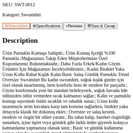
SKU
:
SWT.0012
Kategori:
Sweatshirt
📝
Description
⚙️
Specifications
⭐
Reviews
💬
Soru & Cevap
Description
Ürün Pamuklu Kumaşa Sahiptir.; Ürün Kumaş İçeriği %100
Pamuklu.;Mağazamızı Takip Eden Müşterilerimize Özel
Kuponlarımız Bulunmaktadır.; Daha Fazla Erkek/Kadın Giyim
Ürünleri İçin Mağazamızı İnceleyebilirsiniz.; Kadın Bisiklet Yaka
Uzun Kollu Rahat Kışlık Kalın Basic Salaş Günlük Pamuklu Trend
Oversize Sweatshirt Bu kadın sweatshirt, soğuk kışlık günler için
özel olarak tasarlanmış, hem konforlu hem de modern bir parçadır.;
Giyim konforunda yeni bir standart belirleyerek, soğuk havada bile
stilinizden ödün vermeden sıcak kalmanızı sağlar.; Kalın ve pamuklu
kumaşı sayesinde üstün sıcaklık ve rahatlık sunar.; Uzun kollu
tasarımıyla serin havalara karşı tam koruma sağlarken, bisiklet yaka
detayıyla klasik bir dokunuş ekler.; Oversize ve salaş kesimi,
modern ve özgür bir silüet yaratır.; Bu rahat kalıp, hareket özgürlüğü
sunarken, içine tişört veya gömlek gibi farklı üstler giyerek kolayca
katmanlama yapmanıza olanak tanır.; Basic ve günlük kullanıma