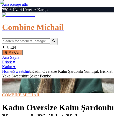
Ana içeriğe atla
750 ₺ Üzeri Ücretsiz Kargo
Combine Michail
🔍
🇬🇧
EN
🛒
My Cart
Ana Sayfa
Erkek
▼
Kadın
▼
Home
/
Sweatshirt
/
Kadın Oversize Kalın Şardonlu Yumuşak Bisiklet
Yaka Sweatshirt Şeker Pembe
1
/
1
🔍
Büyüt
📦 Kargo Bedava
⚡ Hızlı Teslimat
COMBİNE MİCHAİL
Kadın Oversize Kalın Şardonlu