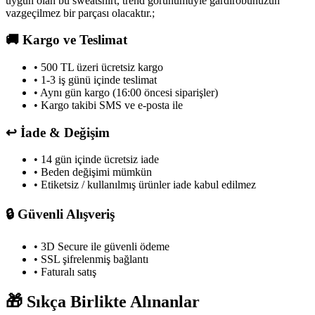
uygun olan bu sweatshirt, trend görünümüyle gardırobunuzun
vazgeçilmez bir parçası olacaktır.;
🚚
Kargo ve Teslimat
• 500 TL üzeri ücretsiz kargo
• 1-3 iş günü içinde teslimat
• Aynı gün kargo (16:00 öncesi siparişler)
• Kargo takibi SMS ve e-posta ile
↩️
İade & Değişim
• 14 gün içinde ücretsiz iade
• Beden değişimi mümkün
• Etiketsiz / kullanılmış ürünler iade kabul edilmez
🔒
Güvenli Alışveriş
• 3D Secure ile güvenli ödeme
• SSL şifrelenmiş bağlantı
• Faturalı satış
🎁
Sıkça Birlikte Alınanlar