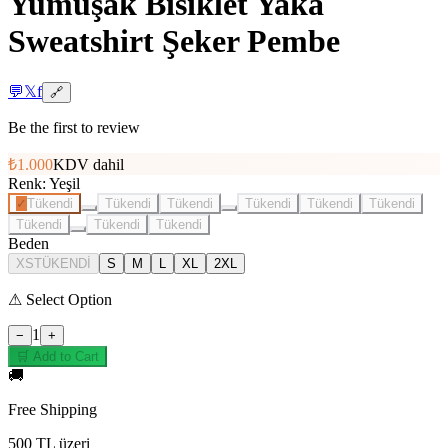
Yumuşak Bisiklet Yaka
Sweatshirt Şeker Pembe
💬
𝕏
f
🔗
Be the first to review
₺1.000
KDV dahil
Renk
:
Yeşil
✓
Tükendi
Tükendi
Tükendi
Tükendi
Tükendi
Tükendi
Tükendi
Tükendi
Tükendi
Beden
XS
TÜKENDİ
S
M
L
XL
2XL
⚠
Select Option
1
−
+
🛒 Add to Cart
🚚
Free Shipping
500 TL üzeri