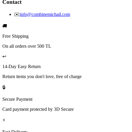
Contact
✉️
info@combinemichail.com
🚚
Free Shipping
On all orders over 500 TL
↩️
14-Day Easy Return
Return items you don't love, free of charge
🔒
Secure Payment
Card payment protected by 3D Secure
⚡
Fast Delivery