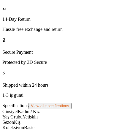
↩️
14-Day Return
Hassle-free exchange and return
🔒
Secure Payment
Protected by 3D Secure
⚡
Shipped within 24 hours
1-3 iş günü
Specifications
View all specifications
Cinsiyet
Kadın / Kız
Yaş Grubu
Yetişkin
Sezon
Kış
Koleksiyon
Basic