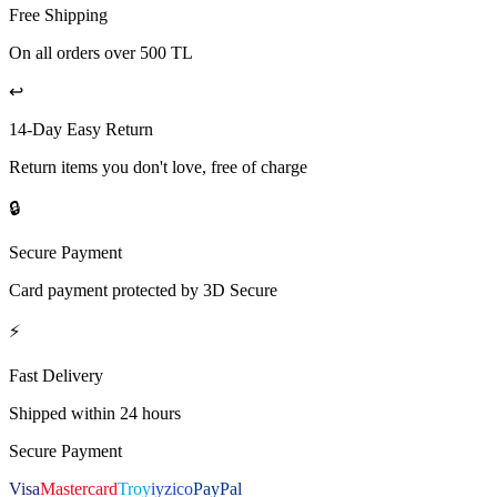
Free Shipping
On all orders over 500 TL
↩️
14-Day Easy Return
Return items you don't love, free of charge
🔒
Secure Payment
Card payment protected by 3D Secure
⚡
Fast Delivery
Shipped within 24 hours
Secure Payment
Visa
Mastercard
Troy
iyzico
PayPal