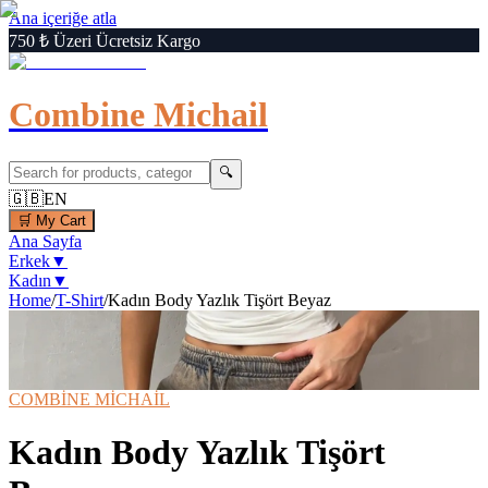
Ana içeriğe atla
750 ₺ Üzeri Ücretsiz Kargo
Combine Michail
🔍
🇬🇧
EN
🛒
My Cart
Ana Sayfa
Erkek
▼
Kadın
▼
Home
/
T-Shirt
/
Kadın Body Yazlık Tişört Beyaz
1
/
5
‹
›
🔍
Büyüt
📦 Kargo Bedava
⚡ Hızlı Teslimat
COMBİNE MİCHAİL
Kadın Body Yazlık Tişört