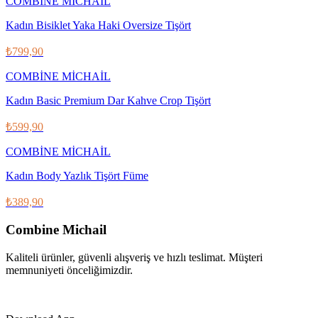
COMBİNE MİCHAİL
Kadın Bisiklet Yaka Haki Oversize Tişört
₺799,90
COMBİNE MİCHAİL
Kadın Basic Premium Dar Kahve Crop Tişört
₺599,90
COMBİNE MİCHAİL
Kadın Body Yazlık Tişört Füme
₺389,90
Combine Michail
Kaliteli ürünler, güvenli alışveriş ve hızlı teslimat. Müşteri
memnuniyeti önceliğimizdir.
IG
f
𝕏
♪
▶