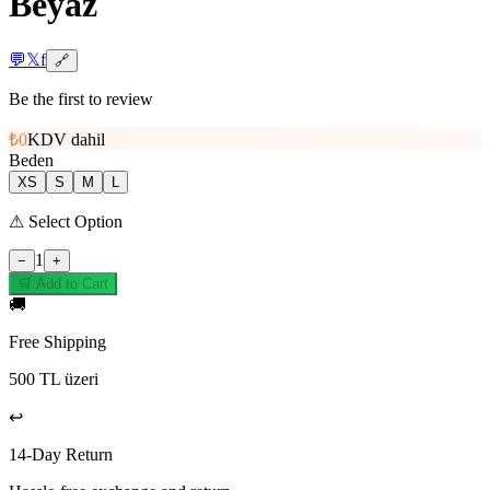
Beyaz
💬
𝕏
f
🔗
Be the first to review
₺0
KDV dahil
Beden
XS
S
M
L
⚠
Select Option
1
−
+
🛒 Add to Cart
🚚
Free Shipping
500 TL üzeri
↩️
14-Day Return