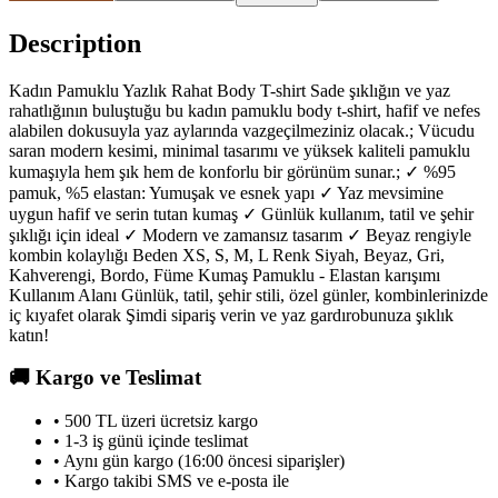
Description
Kadın Pamuklu Yazlık Rahat Body T-shirt Sade şıklığın ve yaz
rahatlığının buluştuğu bu kadın pamuklu body t-shirt, hafif ve nefes
alabilen dokusuyla yaz aylarında vazgeçilmeziniz olacak.; Vücudu
saran modern kesimi, minimal tasarımı ve yüksek kaliteli pamuklu
kumaşıyla hem şık hem de konforlu bir görünüm sunar.; ✓ %95
pamuk, %5 elastan: Yumuşak ve esnek yapı ✓ Yaz mevsimine
uygun hafif ve serin tutan kumaş ✓ Günlük kullanım, tatil ve şehir
şıklığı için ideal ✓ Modern ve zamansız tasarım ✓ Beyaz rengiyle
kombin kolaylığı Beden XS, S, M, L Renk Siyah, Beyaz, Gri,
Kahverengi, Bordo, Füme Kumaş Pamuklu - Elastan karışımı
Kullanım Alanı Günlük, tatil, şehir stili, özel günler, kombinlerinizde
iç kıyafet olarak Şimdi sipariş verin ve yaz gardırobunuza şıklık
katın!
🚚
Kargo ve Teslimat
• 500 TL üzeri ücretsiz kargo
• 1-3 iş günü içinde teslimat
• Aynı gün kargo (16:00 öncesi siparişler)
• Kargo takibi SMS ve e-posta ile