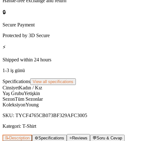
Hassle-free exchange and return
🔒
Secure Payment
Protected by 3D Secure
⚡
Shipped within 24 hours
1-3 iş günü
Specifications
View all specifications
Cinsiyet
Kadın / Kız
Yaş Grubu
Yetişkin
Sezon
Tüm Sezonlar
Koleksiyon
Young
SKU
:
TYCF4765CB073BF329AFC3005
Kategori:
T-Shirt
📝
Description
⚙️
Specifications
⭐
Reviews
💬
Soru & Cevap