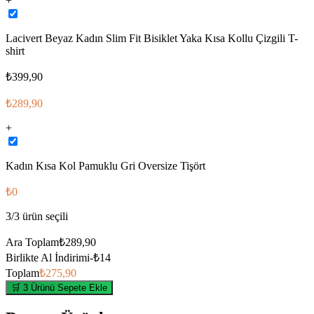
+
Lacivert Beyaz Kadın Slim Fit Bisiklet Yaka Kısa Kollu Çizgili T-
shirt
₺399,90
₺289,90
+
Kadın Kısa Kol Pamuklu Gri Oversize Tişört
₺0
3
/
3
ürün seçili
Ara Toplam
₺289,90
Birlikte Al İndirimi
-
₺14
Toplam
₺275,90
🛒 3 Ürünü Sepete Ekle