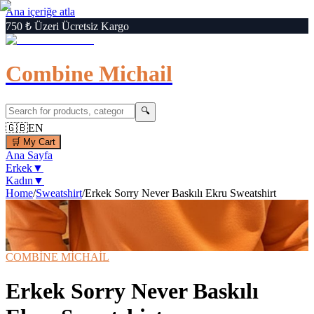
Ana içeriğe atla
750 ₺ Üzeri Ücretsiz Kargo
Combine Michail
🔍
🇬🇧
EN
🛒
My Cart
Ana Sayfa
Erkek
▼
Kadın
▼
Home
/
Sweatshirt
/
Erkek Sorry Never Baskılı Ekru Sweatshirt
1
/
6
‹
›
🔍
Büyüt
📦 Kargo Bedava
⚡ Hızlı Teslimat
COMBİNE MİCHAİL
Erkek Sorry Never Baskılı