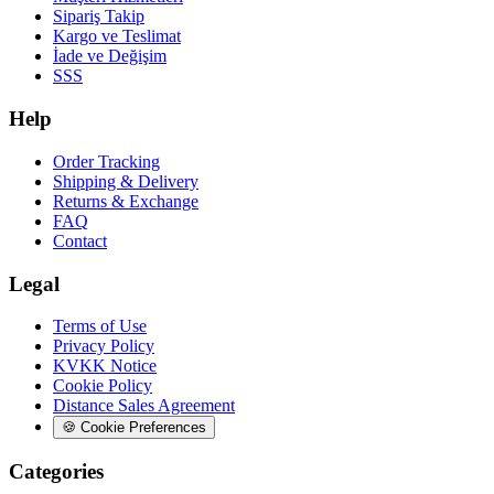
Sipariş Takip
Kargo ve Teslimat
İade ve Değişim
SSS
Help
Order Tracking
Shipping & Delivery
Returns & Exchange
FAQ
Contact
Legal
Terms of Use
Privacy Policy
KVKK Notice
Cookie Policy
Distance Sales Agreement
🍪
Cookie Preferences
Categories