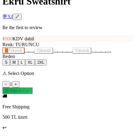
Ekru Sweatshirt
💬
𝕏
f
🔗
Be the first to review
₺900
KDV dahil
Renk
:
TURUNCU
✓
Tükendi
Tükendi
Tükendi
Beden
S
M
L
XL
2XL
⚠
Select Option
1
−
+
🛒 Add to Cart
🚚
Free Shipping
500 TL üzeri
↩️