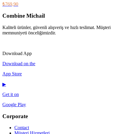
₺769,90
Combine Michail
Kaliteli ürünler, güvenli alışveriş ve hızlı teslimat. Müşteri
memnuniyeti önceliğimizdir.
IG
f
𝕏
♪
▶
Download App
Download on the
App Store
▶
Get it on
Google Play
Corporate
Contact
Müşteri Hizmetleri