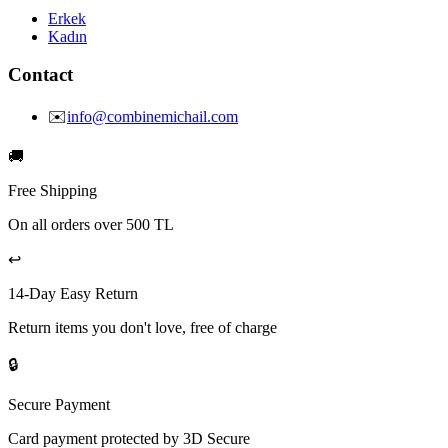
Erkek
Kadın
Contact
✉️
info@combinemichail.com
🚚
Free Shipping
On all orders over 500 TL
↩️
14-Day Easy Return
Return items you don't love, free of charge
🔒
Secure Payment
Card payment protected by 3D Secure