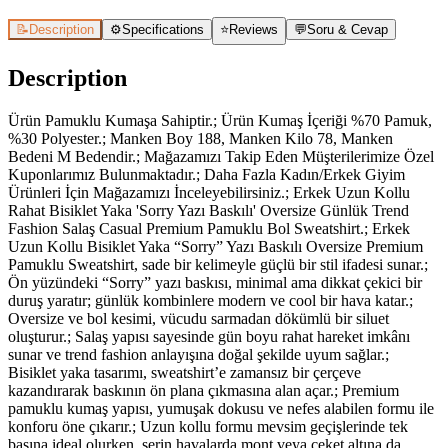
📝
Description
⚙️
Specifications
⭐
Reviews
💬
Soru & Cevap
Description
Ürün Pamuklu Kumaşa Sahiptir.; Ürün Kumaş İçeriği %70 Pamuk,
%30 Polyester.; Manken Boy 188, Manken Kilo 78, Manken
Bedeni M Bedendir.; Mağazamızı Takip Eden Müşterilerimize Özel
Kuponlarımız Bulunmaktadır.; Daha Fazla Kadın/Erkek Giyim
Ürünleri İçin Mağazamızı İnceleyebilirsiniz.; Erkek Uzun Kollu
Rahat Bisiklet Yaka 'Sorry Yazı Baskılı' Oversize Günlük Trend
Fashion Salaş Casual Premium Pamuklu Bol Sweatshirt.; Erkek
Uzun Kollu Bisiklet Yaka “Sorry” Yazı Baskılı Oversize Premium
Pamuklu Sweatshirt, sade bir kelimeyle güçlü bir stil ifadesi sunar.;
Ön yüzündeki “Sorry” yazı baskısı, minimal ama dikkat çekici bir
duruş yaratır; günlük kombinlere modern ve cool bir hava katar.;
Oversize ve bol kesimi, vücudu sarmadan dökümlü bir siluet
oluşturur.; Salaş yapısı sayesinde gün boyu rahat hareket imkânı
sunar ve trend fashion anlayışına doğal şekilde uyum sağlar.;
Bisiklet yaka tasarımı, sweatshirt’e zamansız bir çerçeve
kazandırarak baskının ön plana çıkmasına alan açar.; Premium
pamuklu kumaş yapısı, yumuşak dokusu ve nefes alabilen formu ile
konforu öne çıkarır.; Uzun kollu formu mevsim geçişlerinde tek
başına ideal olurken, serin havalarda mont veya ceket altına da