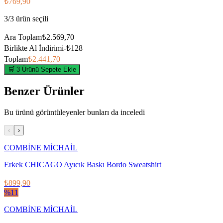
₺769,90
3
/
3
ürün seçili
Ara Toplam
₺2.569,70
Birlikte Al İndirimi
-
₺128
Toplam
₺2.441,70
🛒 3 Ürünü Sepete Ekle
Benzer Ürünler
Bu ürünü görüntüleyenler bunları da inceledi
‹
›
COMBİNE MİCHAİL
Erkek CHICAGO Ayıcık Baskı Bordo Sweatshirt
₺899,90
%
11
COMBİNE MİCHAİL