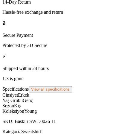
14-Day Return
Hassle-free exchange and return
🔒
Secure Payment
Protected by 3D Secure
⚡
Shipped within 24 hours
1-3 iş günü
Specifications
View all specifications
Cinsiyet
Erkek
Yaş Grubu
Genç
Sezon
Kış
Koleksiyon
Young
SKU
:
Baskili-SWT.0026-11
Kategori:
Sweatshirt