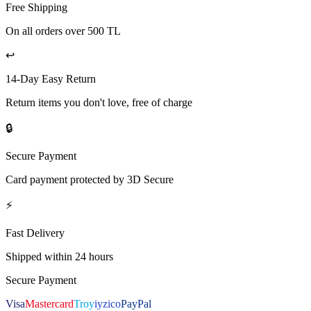
Free Shipping
On all orders over 500 TL
↩️
14-Day Easy Return
Return items you don't love, free of charge
🔒
Secure Payment
Card payment protected by 3D Secure
⚡
Fast Delivery
Shipped within 24 hours
Secure Payment
Visa
Mastercard
Troy
iyzico
PayPal