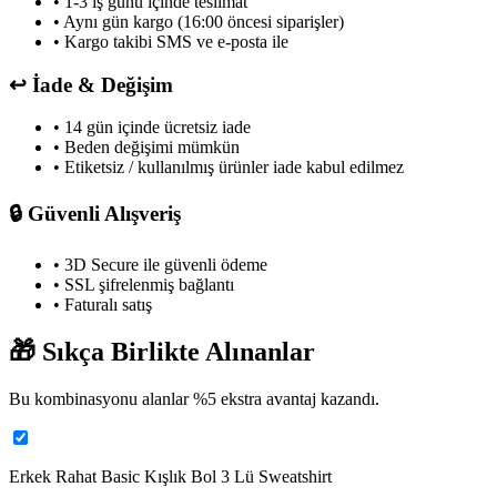
• 1-3 iş günü içinde teslimat
• Aynı gün kargo (16:00 öncesi siparişler)
• Kargo takibi SMS ve e-posta ile
↩️
İade & Değişim
• 14 gün içinde ücretsiz iade
• Beden değişimi mümkün
• Etiketsiz / kullanılmış ürünler iade kabul edilmez
🔒
Güvenli Alışveriş
• 3D Secure ile güvenli ödeme
• SSL şifrelenmiş bağlantı
• Faturalı satış
🎁
Sıkça Birlikte Alınanlar
Bu kombinasyonu alanlar %
5
ekstra avantaj kazandı.
Erkek Rahat Basic Kışlık Bol 3 Lü Sweatshirt