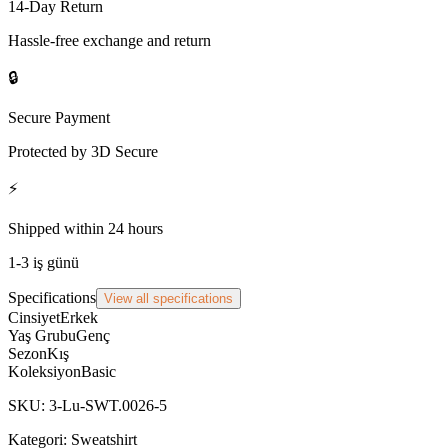
14-Day Return
Hassle-free exchange and return
🔒
Secure Payment
Protected by 3D Secure
⚡
Shipped within 24 hours
1-3 iş günü
Specifications
View all specifications
Cinsiyet
Erkek
Yaş Grubu
Genç
Sezon
Kış
Koleksiyon
Basic
SKU
:
3-Lu-SWT.0026-5
Kategori:
Sweatshirt