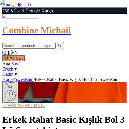
Ana içeriğe atla
750 ₺ Üzeri Ücretsiz Kargo
Combine Michail
🔍
🇬🇧
EN
🛒
My Cart
Ana Sayfa
Erkek
▼
Kadın
▼
Home
/
Sweatshirt
/
Erkek Rahat Basic Kışlık Bol 3 Lü Sweatshirt
1
/
7
‹
›
🔍
Büyüt
📦 Kargo Bedava
⚡ Hızlı Teslimat
COMBİNE MİCHAİL
Erkek Rahat Basic Kışlık Bol 3