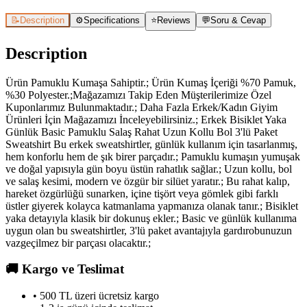
📝
Description
⚙️
Specifications
⭐
Reviews
💬
Soru & Cevap
Description
Ürün Pamuklu Kumaşa Sahiptir.; Ürün Kumaş İçeriği %70 Pamuk,
%30 Polyester.;Mağazamızı Takip Eden Müşterilerimize Özel
Kuponlarımız Bulunmaktadır.; Daha Fazla Erkek/Kadın Giyim
Ürünleri İçin Mağazamızı İnceleyebilirsiniz.; Erkek Bisiklet Yaka
Günlük Basic Pamuklu Salaş Rahat Uzun Kollu Bol 3'lü Paket
Sweatshirt Bu erkek sweatshirtler, günlük kullanım için tasarlanmış,
hem konforlu hem de şık birer parçadır.; Pamuklu kumaşın yumuşak
ve doğal yapısıyla gün boyu üstün rahatlık sağlar.; Uzun kollu, bol
ve salaş kesimi, modern ve özgür bir silüet yaratır.; Bu rahat kalıp,
hareket özgürlüğü sunarken, içine tişört veya gömlek gibi farklı
üstler giyerek kolayca katmanlama yapmanıza olanak tanır.; Bisiklet
yaka detayıyla klasik bir dokunuş ekler.; Basic ve günlük kullanıma
uygun olan bu sweatshirtler, 3'lü paket avantajıyla gardırobunuzun
vazgeçilmez bir parçası olacaktır.;
🚚
Kargo ve Teslimat
• 500 TL üzeri ücretsiz kargo