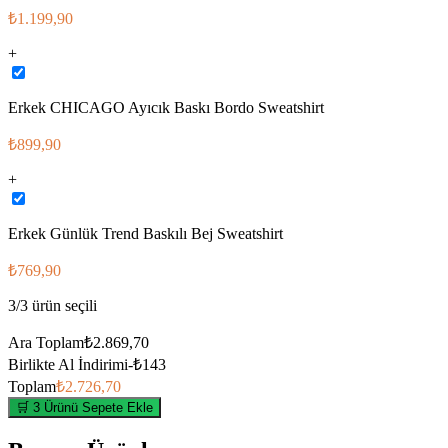
₺1.199,90
+
Erkek CHICAGO Ayıcık Baskı Bordo Sweatshirt
₺899,90
+
Erkek Günlük Trend Baskılı Bej Sweatshirt
₺769,90
3
/
3
ürün seçili
Ara Toplam
₺2.869,70
Birlikte Al İndirimi
-
₺143
Toplam
₺2.726,70
🛒 3 Ürünü Sepete Ekle