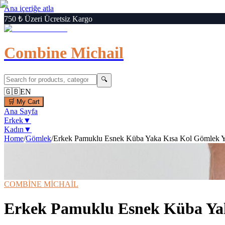
Ana içeriğe atla
750 ₺ Üzeri Ücretsiz Kargo
Combine Michail
🔍
🇬🇧
EN
🛒
My Cart
Ana Sayfa
Erkek
▼
Kadın
▼
Home
/
Gömlek
/
Erkek Pamuklu Esnek Küba Yaka Kısa Kol Gömlek Yo
1
/
7
‹
›
🔍
Büyüt
📦 Kargo Bedava
⚡ Hızlı Teslimat
COMBİNE MİCHAİL
Erkek Pamuklu Esnek Küba Yak