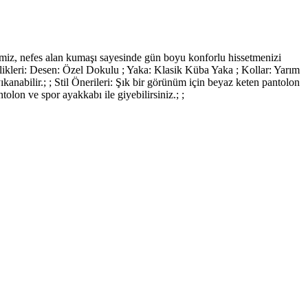
ğimiz, nefes alan kumaşı sayesinde gün boyu konforlu hissetmenizi
ellikleri: Desen: Özel Dokulu ; Yaka: Klasik Küba Yaka ; Kollar: Yarım
nabilir.; ; Stil Önerileri: Şık bir görünüm için beyaz keten pantolon
tolon ve spor ayakkabı ile giyebilirsiniz.; ;