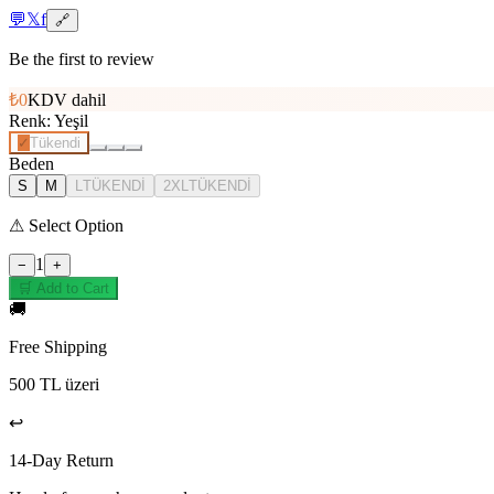
💬
𝕏
f
🔗
Be the first to review
₺0
KDV dahil
Renk
:
Yeşil
✓
Tükendi
Beden
S
M
L
TÜKENDİ
2XL
TÜKENDİ
⚠
Select Option
1
−
+
🛒 Add to Cart
🚚
Free Shipping
500 TL üzeri
↩️
14-Day Return