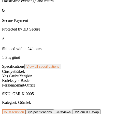
Hassle-free exchange and return
🔒
Secure Payment
Protected by 3D Secure
⚡
Shipped within 24 hours
1-3 iş günü
Specifications
View all specifications
Cinsiyet
Erkek
Yaş Grubu
Yetişkin
Koleksiyon
Basic
Persona
Smart/Office
SKU
:
GMLK.0005
Kategori:
Gömlek
📝
Description
⚙️
Specifications
⭐
Reviews
💬
Soru & Cevap