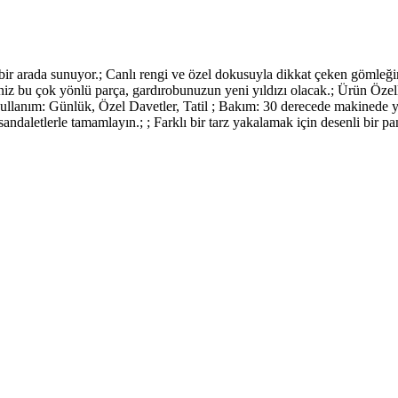
ı bir arada sunuyor.; Canlı rengi ve özel dokusuyla dikkat çeken gömle
eğiniz bu çok yönlü parça, gardırobunuzun yeni yıldızı olacak.; Ürün Öz
llanım: Günlük, Özel Davetler, Tatil ; Bakım: 30 derecede makinede yıka
sandaletlerle tamamlayın.; ; Farklı bir tarz yakalamak için desenli bir pan