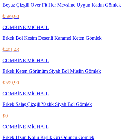
Beyaz Çizgili Over Fit Her Mevsime Uygun Kadın Gömlek
₺589,90
COMBİNE MİCHAİL
Erkek Bol Kesim Desenli Karamel Keten Gömlek
₺401,43
COMBİNE MİCHAİL
Erkek Keten Görünüm Siyah Bol Müslin Gömlek
₺599,90
COMBİNE MİCHAİL
Erkek Salaş Çizgili Yazlık Siyah Bol Gömlek
₺0
COMBİNE MİCHAİL
Erkek Uzun Kollu Kışlık Gri Oduncu Gömlek