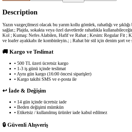
Description
Yazın vazgeçilmezi olacak bu yarım kollu gömlek, rahatlığı ve şıklığ
sağlar.; Plajda, sokakta veya özel davetlerde rahatlıkla kullanabilec
Kol ; Kumaş: Nefes Alabilen, Hafif ve Rahat ; Kesim: Regular Fit ; Ku
ve loafer ayakkabı ile kombinleyin.; ; Rahat bir stil için denim şort ve 
🚚
Kargo ve Teslimat
• 500 TL üzeri ücretsiz kargo
• 1-3 iş günü içinde teslimat
• Aynı gün kargo (16:00 öncesi siparişler)
• Kargo takibi SMS ve e-posta ile
↩️
İade & Değişim
• 14 gün içinde ücretsiz iade
• Beden değişimi mümkün
• Etiketsiz / kullanılmış ürünler iade kabul edilmez
🔒
Güvenli Alışveriş