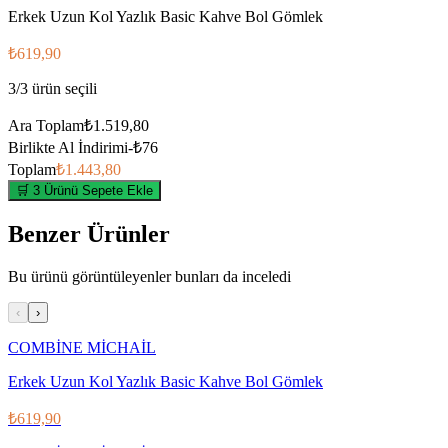
Erkek Uzun Kol Yazlık Basic Kahve Bol Gömlek
₺619,90
3
/
3
ürün seçili
Ara Toplam
₺1.519,80
Birlikte Al İndirimi
-
₺76
Toplam
₺1.443,80
🛒 3 Ürünü Sepete Ekle
Benzer Ürünler
Bu ürünü görüntüleyenler bunları da inceledi
‹
›
COMBİNE MİCHAİL
Erkek Uzun Kol Yazlık Basic Kahve Bol Gömlek
₺619,90