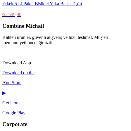
Erkek 5 Li Paket Bisiklet Yaka Basic Tişört
₺1.599,90
Combine Michail
Kaliteli ürünler, güvenli alışveriş ve hızlı teslimat. Müşteri
memnuniyeti önceliğimizdir.
IG
f
𝕏
♪
▶
Download App
Download on the
App Store
▶
Get it on
Google Play
Corporate