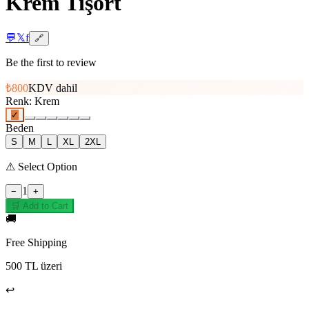
Krem Tişört
💬
𝕏
f
🔗
Be the first to review
₺800
KDV dahil
Renk
:
Krem
✓
Beden
S
M
L
XL
2XL
⚠
Select Option
1
−
+
🛒 Add to Cart
🚚
Free Shipping
500 TL üzeri
↩️