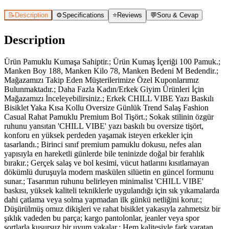
📝
Description
⚙️
Specifications
⭐
Reviews
💬
Soru & Cevap
Description
Ürün Pamuklu Kumaşa Sahiptir.; Ürün Kumaş İçeriği 100 Pamuk.;
Manken Boy 188, Manken Kilo 78, Manken Bedeni M Bedendir.;
Mağazamızı Takip Eden Müşterilerimize Özel Kuponlarımız
Bulunmaktadır.; Daha Fazla Kadın/Erkek Giyim Ürünleri İçin
Mağazamızı İnceleyebilirsiniz.; Erkek CHILL VIBE Yazı Baskılı
Bisiklet Yaka Kısa Kollu Oversize Günlük Trend Salaş Fashion
Casual Rahat Pamuklu Premium Bol Tişört.; Sokak stilinin özgür
ruhunu yansıtan 'CHILL VIBE' yazı baskılı bu oversize tişört,
konforu en yüksek perdeden yaşamak isteyen erkekler için
tasarlandı.; Birinci sınıf premium pamuklu dokusu, nefes alan
yapısıyla en hareketli günlerde bile teninizde doğal bir ferahlık
bırakır.; Gerçek salaş ve bol kesimi, vücut hatlarını kısıtlamayan
dökümlü duruşuyla modern maskülen silüetin en güncel formunu
sunar.; Tasarımın ruhunu belirleyen minimalist 'CHILL VIBE'
baskısı, yüksek kaliteli tekniklerle uygulandığı için sık yıkamalarda
dahi çatlama veya solma yapmadan ilk günkü netliğini korur.;
Düşürülmüş omuz dikişleri ve rahat bisiklet yakasıyla zahmetsiz bir
şıklık vadeden bu parça; kargo pantolonlar, jeanler veya spor
şortlarla kusursuz bir uyum yakalar.; Hem kalitesiyle fark yaratan