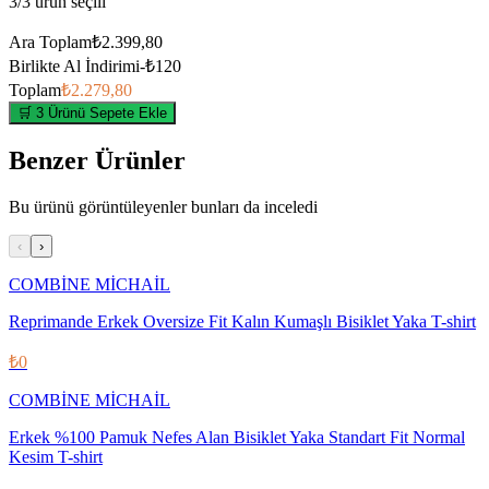
3
/
3
ürün seçili
Ara Toplam
₺2.399,80
Birlikte Al İndirimi
-
₺120
Toplam
₺2.279,80
🛒 3 Ürünü Sepete Ekle
Benzer Ürünler
Bu ürünü görüntüleyenler bunları da inceledi
‹
›
COMBİNE MİCHAİL
Reprimande Erkek Oversize Fit Kalın Kumaşlı Bisiklet Yaka T-shirt
₺0
COMBİNE MİCHAİL
Erkek %100 Pamuk Nefes Alan Bisiklet Yaka Standart Fit Normal
Kesim T-shirt