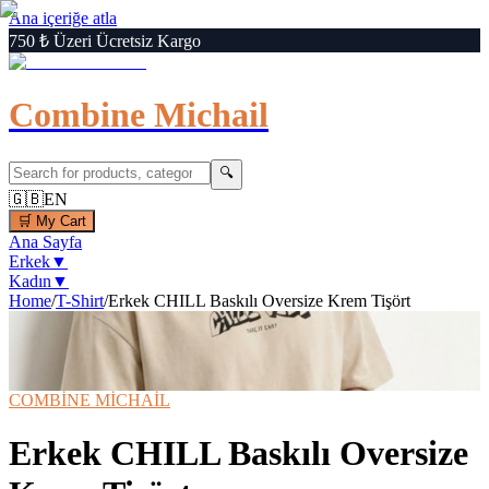
Ana içeriğe atla
750 ₺ Üzeri Ücretsiz Kargo
Combine Michail
🔍
🇬🇧
EN
🛒
My Cart
Ana Sayfa
Erkek
▼
Kadın
▼
Home
/
T-Shirt
/
Erkek CHILL Baskılı Oversize Krem Tişört
1
/
6
‹
›
🔍
Büyüt
📦 Kargo Bedava
⚡ Hızlı Teslimat
COMBİNE MİCHAİL
Erkek CHILL Baskılı Oversize