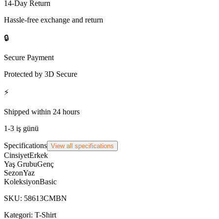
14-Day Return
Hassle-free exchange and return
🔒
Secure Payment
Protected by 3D Secure
⚡
Shipped within 24 hours
1-3 iş günü
Specifications
View all specifications
Cinsiyet
Erkek
Yaş Grubu
Genç
Sezon
Yaz
Koleksiyon
Basic
SKU
:
58613CMBN
Kategori:
T-Shirt