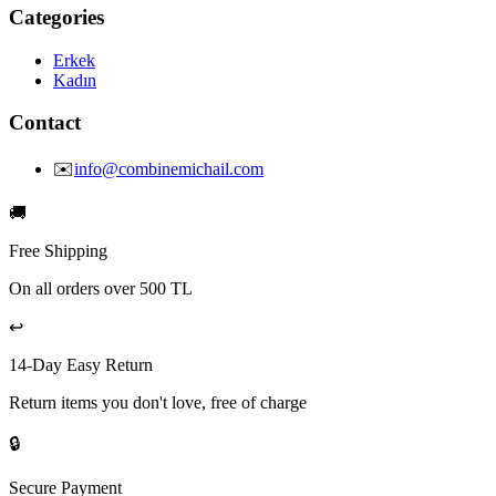
Categories
Erkek
Kadın
Contact
✉️
info@combinemichail.com
🚚
Free Shipping
On all orders over 500 TL
↩️
14-Day Easy Return
Return items you don't love, free of charge
🔒
Secure Payment