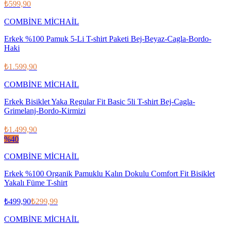
₺599,90
COMBİNE MİCHAİL
Erkek %100 Pamuk 5-Li T-shirt Paketi Bej-Beyaz-Cagla-Bordo-
Haki
₺1.599,90
COMBİNE MİCHAİL
Erkek Bisiklet Yaka Regular Fit Basic 5li T-shirt Bej-Cagla-
Grimelanj-Bordo-Kirmizi
₺1.499,90
%
40
COMBİNE MİCHAİL
Erkek %100 Organik Pamuklu Kalın Dokulu Comfort Fit Bisiklet
Yakalı Füme T-shirt
₺499,90
₺299,99
COMBİNE MİCHAİL