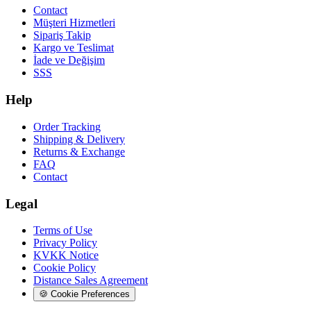
Contact
Müşteri Hizmetleri
Sipariş Takip
Kargo ve Teslimat
İade ve Değişim
SSS
Help
Order Tracking
Shipping & Delivery
Returns & Exchange
FAQ
Contact
Legal
Terms of Use
Privacy Policy
KVKK Notice
Cookie Policy
Distance Sales Agreement
🍪
Cookie Preferences