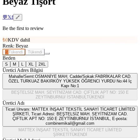
Beyaz Tişört
💬
𝕏
f
🔗
Be the first to review
₺0
KDV dahil
Renk
:
Beyaz
✓
Tükendi
Tükendi
Beden
S
M
L
XL
2XL
Üretici Adres Bilgisi
Mahalle/Semt:OSMANİYE MAH. Cadde/Sokak:FABRİKALAR CAD.
ÖZEL TURKUAZ BAKIRKÖY YÜKSEK ÖĞRENCI YURDU No:44 İç
Kapı No:1
BEŞTELSİZ MAH. SEYİTNİZAM CAD. ÇIFTLIK APT NO: 150 E
ZEYTİNBURNU/ İSTANBUL
TÜKENDİ
Üretici Adı
Ticari Unvanı: MATTEX İNŞAAT TEKSTİL SANAYİ TİCARET LİMİTED
ŞİRKETİ, Ticari Adresi: BEŞTELSİZ MAH. SEYİTNİZAM CAD.
ÇIFTLIK APT NO: 150 E ZEYTİNBURNU/ İSTANBUL, E-posta:
combinemikail@gmail.com
MATTEX İNŞAAT TEKSTİL SANAYİ TİCARET LİMİTED
ŞİRKETİ
TÜKENDİ