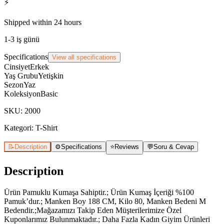
⚡
Shipped within 24 hours
1-3 iş günü
Specifications
View all specifications
Cinsiyet
Erkek
Yaş Grubu
Yetişkin
Sezon
Yaz
Koleksiyon
Basic
SKU
:
2000
Kategori:
T-Shirt
📝
Description
⚙️
Specifications
⭐
Reviews
💬
Soru & Cevap
Description
Ürün Pamuklu Kumaşa Sahiptir.; Ürün Kumaş İçeriği %100
Pamuk’dur.; Manken Boy 188 CM, Kilo 80, Manken Bedeni M
Bedendir.;Mağazamızı Takip Eden Müşterilerimize Özel
Kuponlarımız Bulunmaktadır.; Daha Fazla Kadın Giyim Ürünleri