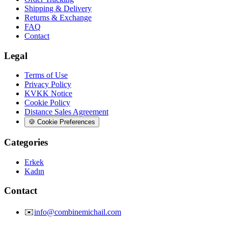
Shipping & Delivery
Returns & Exchange
FAQ
Contact
Legal
Terms of Use
Privacy Policy
KVKK Notice
Cookie Policy
Distance Sales Agreement
🍪
Cookie Preferences
Categories
Erkek
Kadın
Contact
✉️
info@combinemichail.com