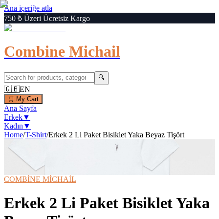
Ana içeriğe atla
750 ₺ Üzeri Ücretsiz Kargo
Combine Michail
🔍
🇬🇧
EN
🛒
My Cart
Ana Sayfa
Erkek
▼
Kadın
▼
Home
/
T-Shirt
/
Erkek 2 Li Paket Bisiklet Yaka Beyaz Tişört
1
/
5
‹
›
🔍
Büyüt
📦 Kargo Bedava
⚡ Hızlı Teslimat
COMBİNE MİCHAİL
Erkek 2 Li Paket Bisiklet Yaka