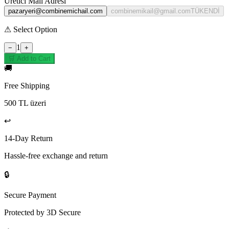
Üretici Mail Adresi
pazaryeri@combinemichail.com
combinemikail@gmail.com
TÜKENDİ
⚠
Select Option
1
−
+
🛒 Add to Cart
🚚
Free Shipping
500 TL üzeri
↩️
14-Day Return
Hassle-free exchange and return
🔒
Secure Payment
Protected by 3D Secure