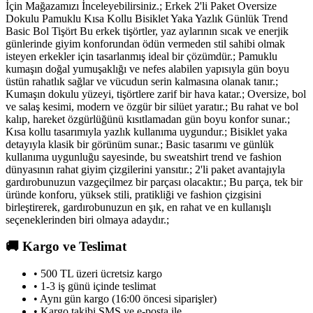
İçin Mağazamızı İnceleyebilirsiniz.; Erkek 2'li Paket Oversize
Dokulu Pamuklu Kısa Kollu Bisiklet Yaka Yazlık Günlük Trend
Basic Bol Tişört Bu erkek tişörtler, yaz aylarının sıcak ve enerjik
günlerinde giyim konforundan ödün vermeden stil sahibi olmak
isteyen erkekler için tasarlanmış ideal bir çözümdür.; Pamuklu
kumaşın doğal yumuşaklığı ve nefes alabilen yapısıyla gün boyu
üstün rahatlık sağlar ve vücudun serin kalmasına olanak tanır.;
Kumaşın dokulu yüzeyi, tişörtlere zarif bir hava katar.; Oversize, bol
ve salaş kesimi, modern ve özgür bir silüet yaratır.; Bu rahat ve bol
kalıp, hareket özgürlüğünü kısıtlamadan gün boyu konfor sunar.;
Kısa kollu tasarımıyla yazlık kullanıma uygundur.; Bisiklet yaka
detayıyla klasik bir görünüm sunar.; Basic tasarımı ve günlük
kullanıma uygunluğu sayesinde, bu sweatshirt trend ve fashion
dünyasının rahat giyim çizgilerini yansıtır.; 2'li paket avantajıyla
gardırobunuzun vazgeçilmez bir parçası olacaktır.; Bu parça, tek bir
üründe konforu, yüksek stili, pratikliği ve fashion çizgisini
birleştirerek, gardırobunuzun en şık, en rahat ve en kullanışlı
seçeneklerinden biri olmaya adaydır.;
🚚
Kargo ve Teslimat
• 500 TL üzeri ücretsiz kargo
• 1-3 iş günü içinde teslimat
• Aynı gün kargo (16:00 öncesi siparişler)
• Kargo takibi SMS ve e-posta ile