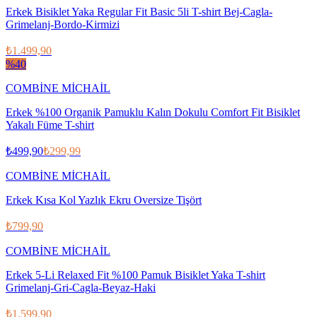
Erkek Bisiklet Yaka Regular Fit Basic 5li T-shirt Bej-Cagla-
Grimelanj-Bordo-Kirmizi
₺1.499,90
%
40
COMBİNE MİCHAİL
Erkek %100 Organik Pamuklu Kalın Dokulu Comfort Fit Bisiklet
Yakalı Füme T-shirt
₺499,90
₺299,99
COMBİNE MİCHAİL
Erkek Kısa Kol Yazlık Ekru Oversize Tişört
₺799,90
COMBİNE MİCHAİL
Erkek 5-Li Relaxed Fit %100 Pamuk Bisiklet Yaka T-shirt
Grimelanj-Gri-Cagla-Beyaz-Haki
₺1.599,90