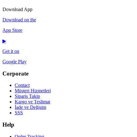
Download App
Download on the
App Store
▶
Get it on
Google Play
Corporate
Contact
Müşteri Hizmetleri
Sipariş Takip
Kargo ve Teslimat
İade ve Değişim
SSS
Help
Order Tracking