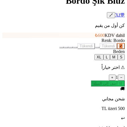
Bordo Şık Bluz
𝕏
f
💬
🔗
كن أول من يقيم
₺600
KDV dahil
Renk
:
Bordo
Tükendi
Tükendi
✓
Beden
XL
L
M
S
⚠
اختر خياراً
1
+
−
🛒 أضف إلى السلة
🚚
شحن مجاني
500 TL üzeri
↩️