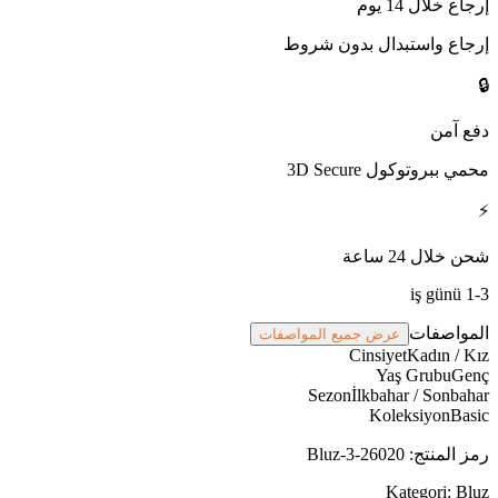
إرجاع خلال 14 يوم
إرجاع واستبدال بدون شروط
🔒
دفع آمن
محمي ببروتوكول 3D Secure
⚡
شحن خلال 24 ساعة
1-3 iş günü
المواصفات
عرض جميع المواصفات
Cinsiyet
Kadın / Kız
Yaş Grubu
Genç
Sezon
İlkbahar / Sonbahar
Koleksiyon
Basic
رمز المنتج
:
Bluz-3-26020
Kategori:
Bluz