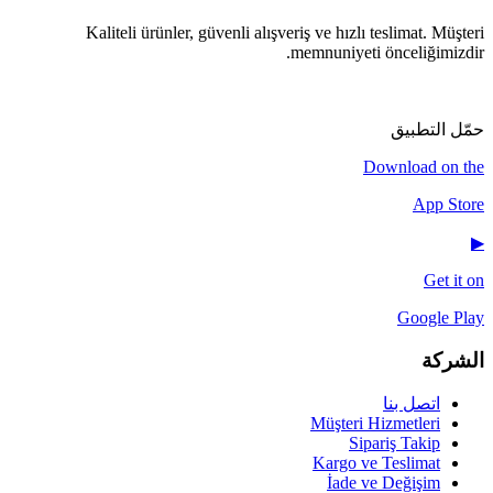
Kaliteli ürünler, güvenli alışveriş ve hızlı teslimat. Müşteri
memnuniyeti önceliğimizdir.
▶
♪
IG
f
𝕏
حمّل التطبيق
Download on the
App Store
▶
Get it on
Google Play
الشركة
اتصل بنا
Müşteri Hizmetleri
Sipariş Takip
Kargo ve Teslimat
İade ve Değişim