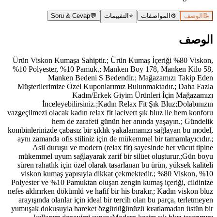
📝
الوصف
⚙️
المواصفات
⭐
التقييمات
💬
Soru & Cevap
الوصف
Ürün Viskon Kumaşa Sahiptir.; Ürün Kumaş İçeriği %80 Viskon,
%10 Polyester, %10 Pamuk.; Manken Boy 178, Manken Kilo 58,
Manken Bedeni S Bedendir.; Mağazamızı Takip Eden
Müşterilerimize Özel Kuponlarımız Bulunmaktadır.; Daha Fazla
Kadın/Erkek Giyim Ürünleri İçin Mağazamızı
İnceleyebilirsiniz.;Kadın Relax Fit Şık Bluz;Dolabınızın
vazgeçilmezi olacak kadın relax fit lacivert şık bluz ile hem konforu
hem de zarafeti günün her anında yaşayın.; Gündelik
kombinlerinizde çabasız bir şıklık yakalamanızı sağlayan bu model,
aynı zamanda ofis stiliniz için de mükemmel bir tamamlayıcıdır.;
Asil duruşu ve modern (relax fit) sayesinde her vücut tipine
mükemmel uyum sağlayarak zarif bir silüet oluşturur.;Gün boyu
süren rahatlık için özel olarak tasarlanan bu ürün, yüksek kaliteli
viskon kumaş yapısıyla dikkat çekmektedir.; %80 Viskon, %10
Polyester ve %10 Pamuktan oluşan zengin kumaş içeriği, cildinize
nefes aldırırken dökümlü ve hafif bir his bırakır.; Kadın viskon bluz
arayışında olanlar için ideal bir tercih olan bu parça, terletmeyen
yumuşak dokusuyla hareket özgürlüğünüzü kısıtlamadan üstün bir