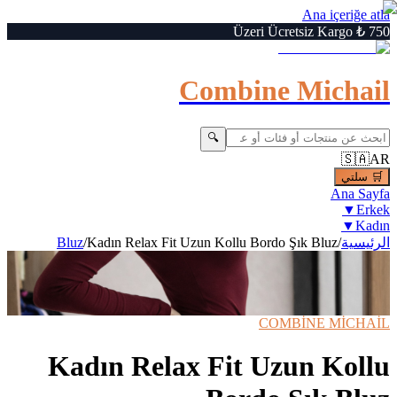
Ana içeriğe atla
750 ₺ Üzeri Ücretsiz Kargo
Combine Michail
🔍
🇸🇦
AR
🛒
سلتي
Ana Sayfa
▼
Erkek
▼
Kadın
الرئيسية
/
Kadın Relax Fit Uzun Kollu Bordo Şık Bluz
/
Bluz
6
/
1
Büyüt
🔍
›
‹
⚡ Hızlı Teslimat
📦 Kargo Bedava
COMBİNE MİCHAİL
Kadın Relax Fit Uzun Kollu