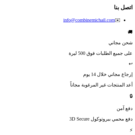
اتصل بنا
info@combinemichail.com
✉️
🚚
شحن مجاني
على جميع الطلبات فوق 500 ليرة
↩️
إرجاع مجاني خلال 14 يوم
أعد المنتجات غير المرغوبة مجاناً
🔒
دفع آمن
دفع محمي ببروتوكول 3D Secure
⚡