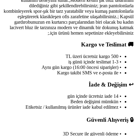
kullanım deneyimi sunar.;Modern kesim şık bluz tasarımını
dilediğiniz gibi şekillendirebilirsiniz; jean pantolonlarla
kombinleyerek spor-şık bir tarz yaratabilir veya kumaş pantolonlarla
eşleştirerek klasikleşen ofis zarafetine ulaşabilirsiniz.; Kapsül
gardırobunuzun en kurtarıcı parçalarından biri olacak bu kadın
lacivert bluz ile tarzınıza modern ve dinamik bir dokunuş katmak
için ürünü hemen sepetinize ekleyebilirsiniz.;
Kargo ve Teslimat
🚚
• 500 TL üzeri ücretsiz kargo
• 1-3 iş günü içinde teslimat
• Aynı gün kargo (16:00 öncesi siparişler)
• Kargo takibi SMS ve e-posta ile
İade & Değişim
↩️
• 14 gün içinde ücretsiz iade
• Beden değişimi mümkün
• Etiketsiz / kullanılmış ürünler iade kabul edilmez
Güvenli Alışveriş
🔒
• 3D Secure ile güvenli ödeme