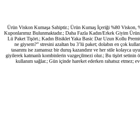
Ürün Viskon Kumaşa Sahiptir.; Ürün Kumaş İçeriği %80 Viskon, 
Kuponlarımız Bulunmaktadır.; Daha Fazla Kadın/Erkek Giyim Ürünle
Lü Paket Tişört.; Kadın Bisiklet Yaka Basic Dar Uzun Kollu Premium
ne giysem?” stresini azaltan bu 3’lü paket; dolabın en çok kulla
tasarımı ise zamansız bir duruş kazandırır ve her stile kolayca uy
giyilerek katmanlı kombinlerin vazgeçilmezi olur.; Bu tişört setinin
kullanım sağlar.; Gün içinde hareket ederken rahatsız etmez; evd