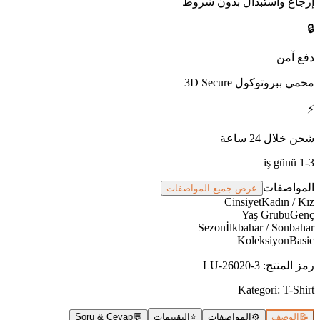
إرجاع واستبدال بدون شروط
🔒
دفع آمن
محمي ببروتوكول 3D Secure
⚡
شحن خلال 24 ساعة
1-3 iş günü
المواصفات
عرض جميع المواصفات
Cinsiyet
Kadın / Kız
Yaş Grubu
Genç
Sezon
İlkbahar / Sonbahar
Koleksiyon
Basic
رمز المنتج
:
3-LU-26020
Kategori:
T-Shirt
📝
الوصف
⚙️
المواصفات
⭐
التقييمات
💬
Soru & Cevap