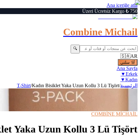
Ana içeriğe atla
750 ₺ Üzeri Ücretsiz Kargo
Combine Michail
🔍
🇸🇦
AR
🛒
سلتي
Ana Sayfa
▼
Erkek
▼
Kadın
الرئيسية
/
Kadın Bisiklet Yaka Uzun Kollu 3 Lü Tişört
/
T-Shirt
7
/
1
Büyüt
🔍
›
‹
⚡ Hızlı Teslimat
📦 Kargo Bedava
COMBİNE MİCHAİL
let Yaka Uzun Kollu 3 Lü Tişört