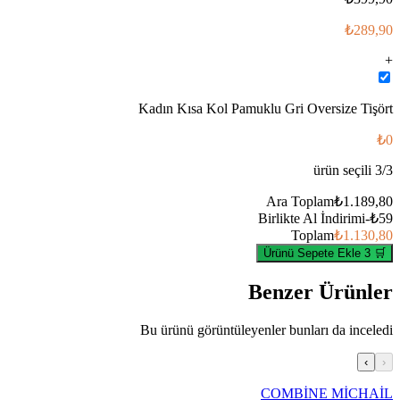
₺289,90
+
Kadın Kısa Kol Pamuklu Gri Oversize Tişört
₺0
ürün seçili
3
/
3
Ara Toplam
₺1.189,80
Birlikte Al İndirimi
-
₺59
Toplam
₺1.130,80
🛒 3 Ürünü Sepete Ekle
Benzer Ürünler
Bu ürünü görüntüleyenler bunları da inceledi
›
‹
COMBİNE MİCHAİL