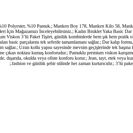
%10 Polyester, %10 Pamuk.; Manken Boy 178, Manken Kilo 58, Manke
ri İçin Mağazamızı İnceleyebilirsiniz.; Kadın Bisiklet Yaka Basic 
 Viskon 3’lü Paket Tişört, günlük kombinlerde hem şık hem pratik olmak
nılan basic parçalarını tek seferde tamamlamanı sağlar.; Dar kalıp formu
um sağlar.; Uzun kollu yapısı sayesinde mevsim geçişlerinde tek başına ku
 öne çıkan noktası kumaş konforudur.; Pamuklu premium viskon karışımı, 
e, dışarıda, okulda veya ofiste konforu korur.; Jean, tayt, etek veya ku
fashion ve günlük şehir stilinde her zaman kurtarıcıdır.; 3’lü pa