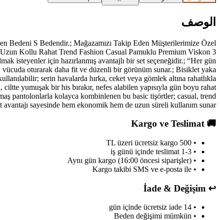
الوصف
n Bedeni S Bedendir.; Mağazamızı Takip Eden Müşterilerimize Özel
Dar Uzun Kollu Rahat Trend Fashion Casual Pamuklu Premium Viskon 3
 isteyenler için hazırlanmış avantajlı bir set seçeneğidir.; “Her gün
, vücuda oturarak daha fit ve düzenli bir görünüm sunar.; Bisiklet yaka
llanılabilir; serin havalarda hırka, ceket veya gömlek altına rahatlıkla
ciltte yumuşak bir his bırakır, nefes alabilen yapısıyla gün boyu rahat
maş pantolonlarla kolayca kombinlenen bu basic tişörtler; casual, trend
ket avantajı sayesinde hem ekonomik hem de uzun süreli kullanım sunar.;
Kargo ve Teslimat
🚚
• 500 TL üzeri ücretsiz kargo
• 1-3 iş günü içinde teslimat
• Aynı gün kargo (16:00 öncesi siparişler)
• Kargo takibi SMS ve e-posta ile
İade & Değişim
↩️
• 14 gün içinde ücretsiz iade
• Beden değişimi mümkün