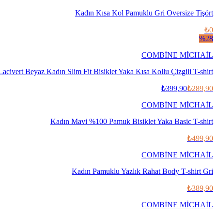
Kadın Kısa Kol Pamuklu Gri Oversize Tişört
₺0
%
28
COMBİNE MİCHAİL
Lacivert Beyaz Kadın Slim Fit Bisiklet Yaka Kısa Kollu Çizgili T-shirt
₺399,90
₺289,90
COMBİNE MİCHAİL
Kadın Mavi %100 Pamuk Bisiklet Yaka Basic T-shirt
₺499,90
COMBİNE MİCHAİL
Kadın Pamuklu Yazlık Rahat Body T-shirt Gri
₺389,90
COMBİNE MİCHAİL