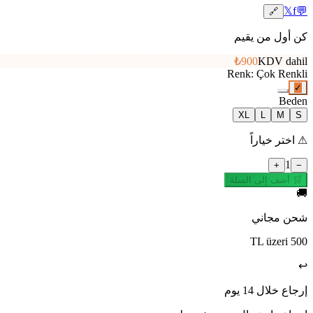
𝕏
f
💬
🔗
كن أول من يقيم
₺900
KDV dahil
Renk
:
Çok Renkli
✓
Beden
XL
L
M
S
⚠
اختر خياراً
1
+
−
🛒 أضف إلى السلة
🚚
شحن مجاني
500 TL üzeri
↩️
إرجاع خلال 14 يوم