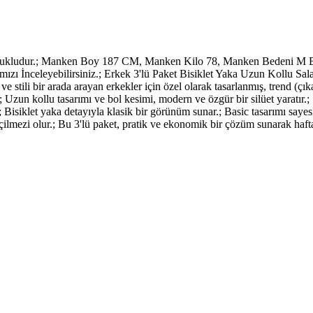
ukludur.; Manken Boy 187 CM, Manken Kilo 78, Manken Bedeni M Be
zı İnceleyebilirsiniz.; Erkek 3'lü Paket Bisiklet Yaka Uzun Kollu Sa
stili bir arada arayan erkekler için özel olarak tasarlanmış, trend (çı
Uzun kollu tasarımı ve bol kesimi, modern ve özgür bir silüet yaratır.; 
; Bisiklet yaka detayıyla klasik bir görünüm sunar.; Basic tasarımı say
ilmezi olur.; Bu 3'lü paket, pratik ve ekonomik bir çözüm sunarak hafta