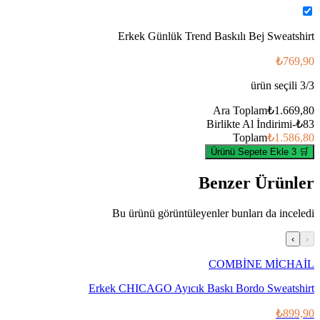
Erkek Günlük Trend Baskılı Bej Sweatshirt
₺769,90
ürün seçili
3
/
3
Ara Toplam
₺1.669,80
Birlikte Al İndirimi
-
₺83
Toplam
₺1.586,80
🛒 3 Ürünü Sepete Ekle
Benzer Ürünler
Bu ürünü görüntüleyenler bunları da inceledi
›
‹
COMBİNE MİCHAİL
Erkek CHICAGO Ayıcık Baskı Bordo Sweatshirt
₺899,90