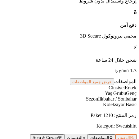
إرجاع واستبدال بدون شروط
🔒
دفع آمن
محمي ببروتوكول 3D Secure
⚡
شحن خلال 24 ساعة
1-3 iş günü
المواصفات
عرض جميع المواصفات
Cinsiyet
Erkek
Yaş Grubu
Genç
Sezon
İlkbahar / Sonbahar
Koleksiyon
Basic
رمز المنتج
:
Paket-1210
Kategori:
Sweatshirt
📝
الوصف
⚙️
المواصفات
⭐
التقييمات
💬
Soru & Cevap