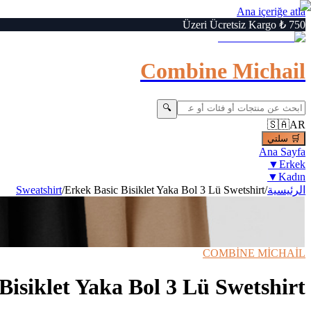
Ana içeriğe atla
750 ₺ Üzeri Ücretsiz Kargo
Combine Michail
🔍
🇸🇦
AR
🛒
سلتي
Ana Sayfa
▼
Erkek
▼
Kadın
الرئيسية
/
Erkek Basic Bisiklet Yaka Bol 3 Lü Swetshirt
/
Sweatshirt
7
/
1
Büyüt
🔍
›
‹
⚡ Hızlı Teslimat
📦 Kargo Bedava
COMBİNE MİCHAİL
Bisiklet Yaka Bol 3 Lü Swetshirt