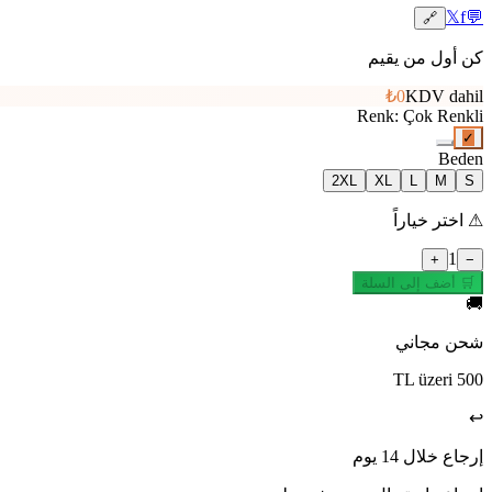
𝕏
f
💬
🔗
كن أول من يقيم
₺0
KDV dahil
Renk
:
Çok Renkli
✓
Beden
2XL
XL
L
M
S
⚠
اختر خياراً
1
+
−
🛒 أضف إلى السلة
🚚
شحن مجاني
500 TL üzeri
↩️
إرجاع خلال 14 يوم