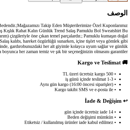
الوصف
dendir.;Mağazamızı Takip Eden Müşterilerimize Özel Kuponlarımız
laş Kışlık Rahat Kalın Günlük Trend Salaş Pamuklu Bol Sweatshirt Bu
karım) çizgileriyle öne çıkan temel parçalardır.; Pamuklu kumaşın doğal
Salaş kalıbı, hareket özgürlüğü sunarken, içine tişört veya gömlek gibi
esinde, gardırobunuzdaki her alt giyimle kolayca uyum sağlar ve günlük
 boyunca her zaman temiz ve şık bir seçeneğinizin olmasını garantiler.;
Kargo ve Teslimat
🚚
• 500 TL üzeri ücretsiz kargo
• 1-3 iş günü içinde teslimat
• Aynı gün kargo (16:00 öncesi siparişler)
• Kargo takibi SMS ve e-posta ile
İade & Değişim
↩️
• 14 gün içinde ücretsiz iade
• Beden değişimi mümkün
• Etiketsiz / kullanılmış ürünler iade kabul edilmez